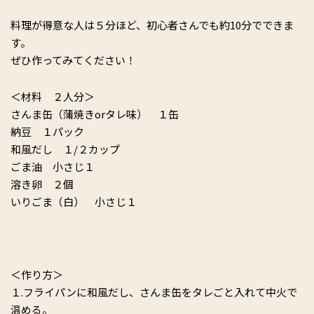
料理が得意な人は５分ほど、初心者さんでも約10分でできま
す。
ぜひ作ってみてください！
＜材料 ２人分＞
さんま缶（蒲焼きorタレ味） １缶
納豆 １パック
和風だし １/２カップ
ごま油 小さじ１
溶き卵 ２個
いりごま（白） 小さじ１
＜作り方＞
１.フライパンに和風だし、さんま缶をタレごと入れて中火で
温める。