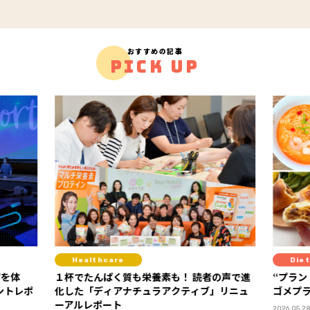
おすすめの記事
PICK UP
Diet
養素も！ 読者の声で進
“プラントベースって実際どう？”を体験！
ュラアクティブ」リニュ
ゴメプラントベース部レポート
PR
2026.05.28