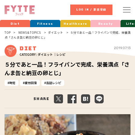
LOG IN / 新規登録
Diet
Fitness
Healthcare
Beauty
Life
TOP
NEWS & TOPICS
ダイエット
５分であと一品！フライパンで完成、栄養満
点「さんま缶と納豆の卵とじ」
Diet
2019.07.13
CATEGORY : ダイエット ｜レシピ
５分であと一品！フライパンで完成、栄養満点「さ
んま缶と納豆の卵とじ」
時短
疲労回復
缶詰レシピ
Share