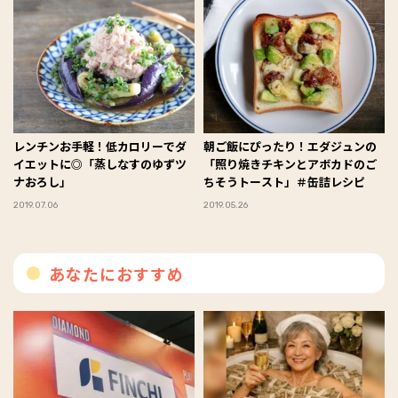
レンチンお手軽！低カロリーでダ
朝ご飯にぴったり！エダジュンの
イエットに◎「蒸しなすのゆずツ
「照り焼きチキンとアボカドのご
ナおろし」
ちそうトースト」＃缶詰レシピ
2019.07.06
2019.05.26
あなたにおすすめ