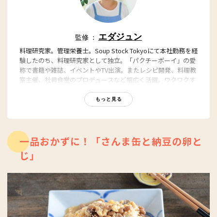
エダジュン
監修 ：
料理研究家。管理栄養士。Soup Stock Tokyoにて本社勤務を経
験したのち、料理研究家として独立。「パクチーボーイ」の愛
称で書籍や雑誌、イベントやTV出演。またレシピ開発、料理教
室主催、社員食堂のプロデュースなど幅広く活躍。ワクワクす
る料理・レシピが人気。著書に『クセになる！ パクチーレシ
ピブック』（PARCO出版）、『野菜たっぷり具だくさんの主役
もっと見る
スープ150』（誠文堂新光社）がある。
ホームページ
一品おかずに！「さんま缶と納豆の卵と
じ」