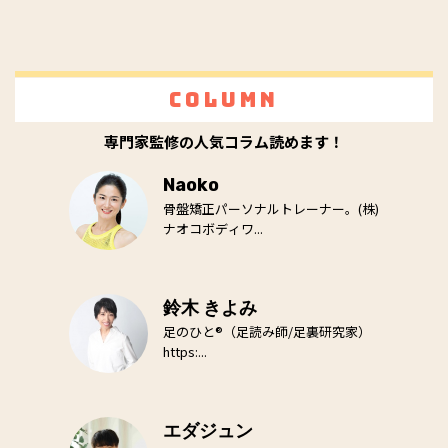
Column
専門家監修の人気コラム読めます！
Naoko
骨盤矯正パーソナルトレーナー。(株)
ナオコボディワ...
鈴木 きよみ
足のひと®（足読み師/足裏研究家）
https:...
エダジュン