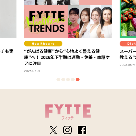
Healthcare
Diet
ーチも実
“がんばる健康”から“心地よく整える健
スーパ
康”へ！ 2026年下半期は運動・休養・血糖ケ
教える
アに注目
2026.06.19
2026.07.01