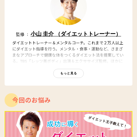
小山 圭介 （ダイエットトレーナー）
監修 ：
ダイエットトレーナー＆メンタルコーチ。これまで２万人以上
にダイエット指導を行う。メンタル・食事・運動など、さまざ
まなアプローチで健康な体をつくるダイエット法を提案してい
る。TBS「レッツ美ボディ」出演＆エクササイズ監修。ほかに
も雑誌、WEBなどメディアでも活躍中。
ダイエット成功者続出の、ダイエットオンラインサロン「
ダイ
もっと見る
エット王子 小山圭介オンラインサロン
」運営中！
今回のお悩み