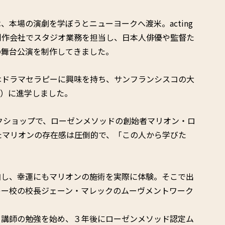
本場の演劇を学ぼうとニューヨークへ渡米。acting
組制作会社でスタジオ業務を担当し、日本人俳優や監督た
の舞台公演を制作してきました。
はドラマセラピーに興味を持ち、サンフランシスコの大
所）に進学しました。
ークショップで、ローゼンメソッドの創始者マリオン・ロ
たマリオンの存在感は圧倒的で、「この人から学びた
加し、幸運にもマリオンの施術を実際に体験。そこで出
レー校の校長ジェーン・マレックのムーヴメントワーク
ト講師の勉強を始め、３年後にローゼンメソッド認定ム