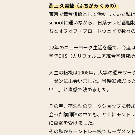
渕上 久美埜（ふちがみ くみの）
東京で舞台俳優として活動していた私は、
schoolに通いながら、日系テレビ番
ちとオフオフ・ブロードウェイで数々
12年のニューヨーク生活を経て、今度
学院CIIS（カリフォルニア統合学研究
人生の転機は2008年。大学の週末ワ
ーゼンに出会いました。当時93歳だっ
い！」と直感で決めました。
その春、宿泊型のワークショップに参
会った講師陣の中でも、とくにモント
に衝撃を受けました。
その秋からモントレー校でムーヴメン