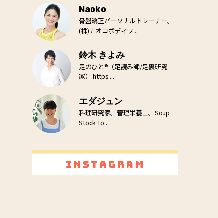
Naoko
骨盤矯正パーソナルトレーナー。
(株)ナオコボディワ...
鈴木 きよみ
足のひと®（足読み師/足裏研究
家） https:...
エダジュン
料理研究家。管理栄養士。Soup
Stock To...
Instagram