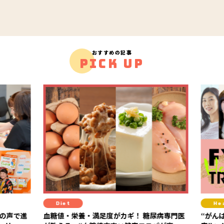
おすすめの記事
PICK UP
Diet
Hea
の声で進
血糖値・栄養・満足度がカギ！ 糖尿病専門医
“がんば