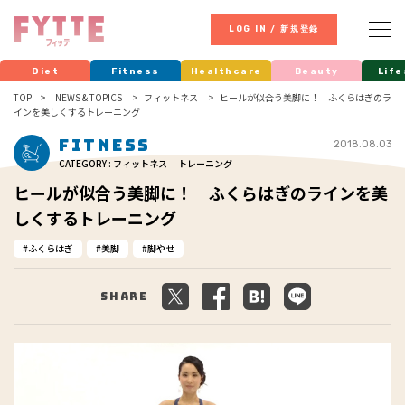
LOG IN / 新規登録
Diet
Fitness
Healthcare
Beauty
Life
TOP
NEWS & TOPICS
フィットネス
ヒールが似合う美脚に！ ふくらはぎのラ
インを美しくするトレーニング
Fitness
2018.08.03
CATEGORY : フィットネス ｜トレーニング
ヒールが似合う美脚に！ ふくらはぎのラインを美
しくするトレーニング
ふくらはぎ
美脚
脚やせ
Share