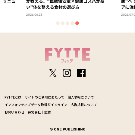
」リニュ
が教える、“血糖値安定×健康コスパが高
康”へ！
い”体を整える食材の選び方
アに注
2026.06.23
2026.07.01
FYTTEとは
サイトのご利用にあたって
個人情報について
インフォマティブデータ取得ガイドライン
広告掲載について
お問い合わせ
運営会社
監修
© ONE PUBLISHING