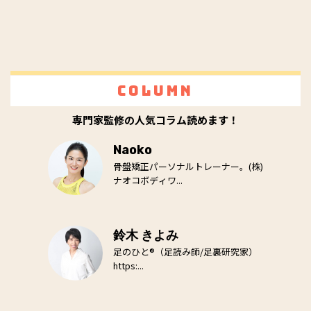
Column
専門家監修の人気コラム読めます！
Naoko
骨盤矯正パーソナルトレーナー。(株)
ナオコボディワ...
鈴木 きよみ
足のひと®（足読み師/足裏研究家）
https:...