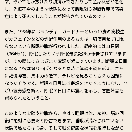
す。やがて毛が抜けたり潰瘍ができたりして全身状態が悪化
し、免疫不全のような状態になって断眠後３週間程度で感染
症により死んでしまうことが報告されているのです。
また、1964年にはランディ・ガードナーという17歳の高校生
がカフェインなどの覚醒作用のあるものは一切使用せずに眠
らないという断眠挑戦が行われました。最終的には11日間
（264時間）断眠したという断眠最長記録が報告されています
が、その間にはさまざまな変調が起こっています。断眠２日目
になると彼は怒りっぽくなると同時に体調不調を訴え、さら
に記憶障害、集中力の低下、テレビを見ることさえも困難に
なったそうです。断眠４日目には妄想をきたすようになり、ひ
どい疲労感を訴え、断眠７日目には震えを示し、言語障害も
認められたということ。
このような実験や挑戦から、やはり睡眠は体、精神、脳の回
復に絶対に必要だと断言できます。睡眠が満たされていない
状態で私たちは心身、そして脳を健康な状態を維持しながら