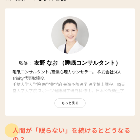
友野 なお （睡眠コンサルタント）
監修 ：
睡眠コンサルタント /産業心理カウンセラー。 株式会社SEA
Trinity代表取締役。
千葉大学大学院 医学薬学府 先進予防医学 医学博士課程。順天
堂大学大学院 スポーツ健康科学研究科 修士。日本公衆衛生学
会、日本睡眠学会、日本睡眠環境学会 正会員。
「社会予防医学」「社会疫学」のフィールドにおける睡眠を研
もっと見る
究し、健康寿命の延伸、健康格差の縮小を目指す。自身が睡眠
を改善したことにより、15kg以上のダイエット、さらに体質改
善に成功した経験から科学的に睡眠を学んだのち、睡眠の専門
家として全国にリバウンドしない快眠メソッドを伝授。著書に
人間が「眠らない」を続けるとどうなる
「ぐっすり眠れる不思議な塗り絵」（西東社）、「ねこ先生ク
の？