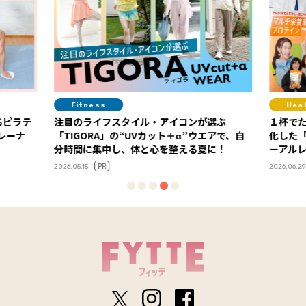
Fitness
Healthcare
注目のライフスタイル・アイコンが選ぶ
１杯でたんぱく質も栄
「TIGORA」の“UVカット＋α”ウエアで、自
化した「ディアナチ
分時間に集中し、体と心を整える夏に！
ーアルレポート
PR
PR
2026.05.15
2026.06.29