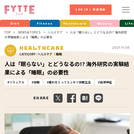
LOG IN / 新規登録
Diet
Fitness
Healthcare
Beauty
Life
TOP
NEWS & TOPICS
ヘルスケア
人は「眠らない」とどうなるの!? 海外研究
の実験結果による「睡眠」の必要性
Healthcare
2021.11.08
CATEGORY : ヘルスケア ｜睡眠
人は「眠らない」とどうなるの!? 海外研究の実験結
果による「睡眠」の必要性
リラックス
快眠
疲れをとってスッキリ快眠生活
自律神経
Share