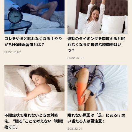
コレをやると眠れなくなる!? やり
運動のタイミングを間違えると眠
がちNG睡眠習慣とは？
れなくなる!? 最適な時間帯はい
つ？
2022.03.09
2022.02.08
不眠症状で眠れないときの対処
眠れない原因は「足」にある!? 思
法。 “眠る”ことを考えない「睡眠
い当たる人は要注意！
捨て日」
2021.12.07