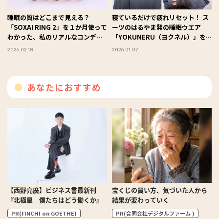
睡眠の質はどこまで見える？
寝ているだけで疲れリセット！ ス
「SOXAI RING 2」を１か月使って
ーツのはるやま発の睡眠ウエア
わかった、私のリアルなコンディ
「YOKUNERU（ヨクネル）」を
ション #Omezaトーク
試してみた #Omezaトーク
2026.02.18
2026.01.07
あなたにおすすめ
【西野亮廣】ビジネス書最新刊
宝くじの買い方、気づいた人から
『北極星 僕たちはどう働くか』
結果が変わっていく
PR(FINCHI on GOETHE)
PR(合同会社デジタルファーム )