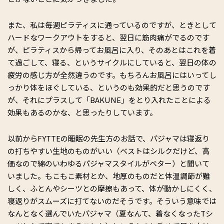
また、私は毎週ピラティスに通っているのですが、ときとして
ハードなワークアウトをすると、翌日に筋肉痛がでるのです
が、ピラティスから帰ってお風呂に入り、そのあとはこれを着
て過ごして、寝る、というサイクルにしていると、翌日の体の
疲労の感じ方が全然違うのです。もちろんお風呂にはいってし
っかり体をほぐしている、というのも効果的だと思うのです
が、それにプラスして「BAKUNE」をとり入れたことによる
効果もあるのかな、と思ったりしています。
以前からFYTTEの睡眠の先生方のお話で、パジャマは寝返り
の打ちやすい生地のものがいい（ベストはシルクだけど、高
価なので綿のいわゆるパジャマスタイルがベター）と聞いて
いました。もこもこ素材とか、地厚のものだと体温調節が難
しく、ふとんやシーツとの摩擦もあって、体が動かしにくく、
寝返りがスムーズに打てないのだそうです。そういう意味では
なんとなく選んでいたパジャマ（夏なんて、着なくなったTシ