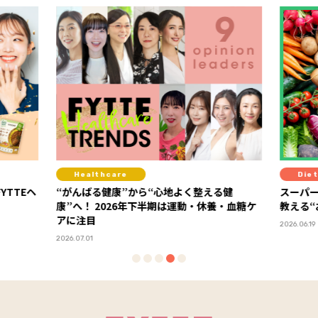
Healthcare
Diet
YTTEヘ
“がんばる健康”から“心地よく整える健
スーパ
康”へ！ 2026年下半期は運動・休養・血糖ケ
教える
アに注目
2026.06.19
2026.07.01