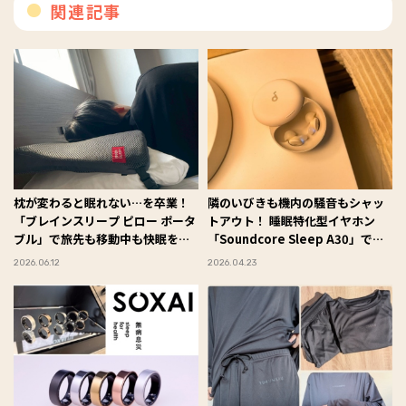
関連記事
枕が変わると眠れない…を卒業！
隣のいびきも機内の騒音もシャッ
「ブレインスリープ ピロー ポータ
トアウト！ 睡眠特化型イヤホン
ブル」で旅先も移動中も快眠を持
「Soundcore Sleep A30」で手
ち運ぶ #Omezaトーク
に入れた“究極の熟睡”体験レポ
2026.06.12
2026.04.23
#Omezaトーク