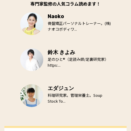
専門家監修の人気コラム読めます！
Naoko
骨盤矯正パーソナルトレーナー。(株)
ナオコボディワ...
鈴木 きよみ
足のひと®（足読み師/足裏研究家）
https:...
エダジュン
料理研究家。管理栄養士。Soup
Stock To...