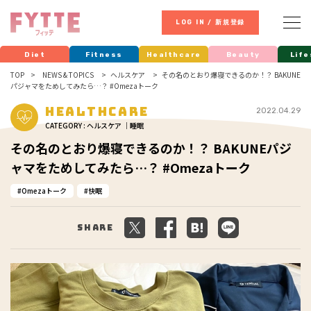
LOG IN / 新規登録
Diet
Fitness
Healthcare
Beauty
Life
TOP
NEWS & TOPICS
ヘルスケア
その名のとおり爆寝できるのか！？ BAKUNE
パジャマをためしてみたら…？ #Omezaトーク
Healthcare
2022.04.29
CATEGORY : ヘルスケア ｜睡眠
その名のとおり爆寝できるのか！？ BAKUNEパジ
ャマをためしてみたら…？ #Omezaトーク
Omezaトーク
快眠
Share