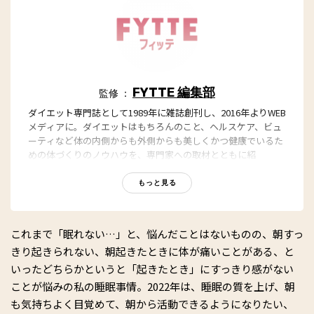
FYTTE 編集部
監修 ：
ダイエット専門誌として1989年に雑誌創刊し、2016年よりWEB
メディアに。ダイエットはもちろんのこと、ヘルスケア、ビュ
ーティなど体の内側からも外側からも美しくかつ健康でいるた
めの体づくりのノウハウを、専門家への取材とともに紹
介。“もっと、ずっと、ヘルシーな私”のキャッチフレーズとと
もに、編集部員も自らさまざまなヘルシーネタを日々お試し
もっと見る
中！
これまで「眠れない…」と、悩んだことはないものの、朝すっ
きり起きられない、朝起きたときに体が痛いことがある、と
いったどちらかというと「起きたとき」にすっきり感がない
ことが悩みの私の睡眠事情。2022年は、睡眠の質を上げ、朝
も気持ちよく目覚めて、朝から活動できるようになりたい、