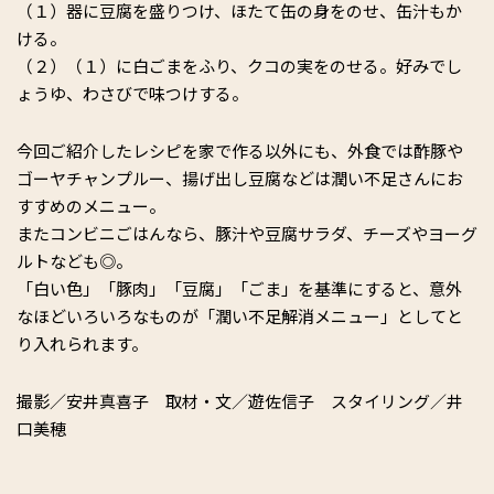
（１）器に豆腐を盛りつけ、ほたて缶の身をのせ、缶汁もか
ける。
（２）（１）に白ごまをふり、クコの実をのせる。好みでし
ょうゆ、わさびで味つけする。
今回ご紹介したレシピを家で作る以外にも、外食では酢豚や
ゴーヤチャンプルー、揚げ出し豆腐などは潤い不足さんにお
すすめのメニュー。
またコンビニごはんなら、豚汁や豆腐サラダ、チーズやヨーグ
ルトなども◎。
「白い色」「豚肉」「豆腐」「ごま」を基準にすると、意外
なほどいろいろなものが「潤い不足解消メニュー」としてと
り入れられます。
撮影／安井真喜子 取材・文／遊佐信子 スタイリング／井
口美穂