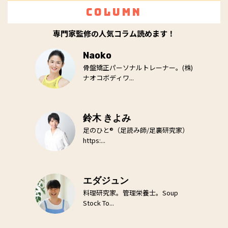
Column
専門家監修の人気コラム読めます！
Naoko
骨盤矯正パーソナルトレーナー。(株)
ナオコボディワ...
鈴木 きよみ
足のひと®（足読み師/足裏研究家）
https:...
エダジュン
料理研究家。管理栄養士。Soup
Stock To...