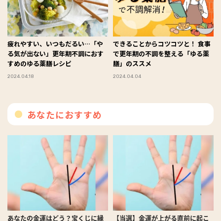
疲れやすい、いつもだるい…「や
できることからコツコツと！ 食事
る気が出ない」更年期不調におす
で更年期の不調を整える「ゆる薬
すめのゆる薬膳レシピ
膳」のススメ
2024.04.18
2024.04.04
あなたにおすすめ
あなたの金運はどう？宝くじに縁
【当選】金運が上がる直前に起こ