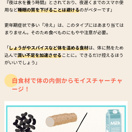
『夜は水を養う時間』とされており、夜遅くまでのスマホ使
用など
睡眠の質を下げることは避ける
のがベターです」
更年期症状で多い「冷え」は、このタイプにはあまり当ては
まりません。そのため食べものにもやや注意が必要。
「
しょうがやスパイスなど体を温める食材
は、体に熱をため
込んで
潤い不足を加速させる
ことに。できるだけ控えるほう
がいいでしょう」
白食材で体の内側からモイスチャーチャ
ージ！