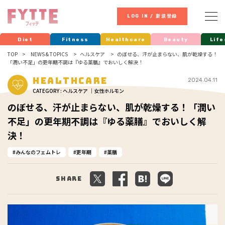
LOG IN / 新規登録
Diet
Fitness
Healthcare
Beauty
Life
TOP
NEWS & TOPICS
ヘルスケア
のぼせる、汗が止まらない、肌が乾燥する！
「潤い不足」の更年期不調は『ゆる薬膳』でおいしく解決！
Healthcare
2024.04.11
CATEGORY : ヘルスケア ｜女性ホルモン
のぼせる、汗が止まらない、肌が乾燥する！「潤い
不足」の更年期不調は『ゆる薬膳』でおいしく解
決！
みんなのフェムトレ
更年期
薬膳
Share