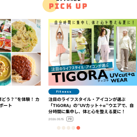
PICK UP
Fitness
Diet
験！ カ
注目のライフスタイル・アイコンが選ぶ
今年の“
「TIGORA」の“UVカット＋α”ウエアで、自
ルスケア
分時間に集中し、体と心を整える夏に！
2026.06.01
PR
2026.05.15