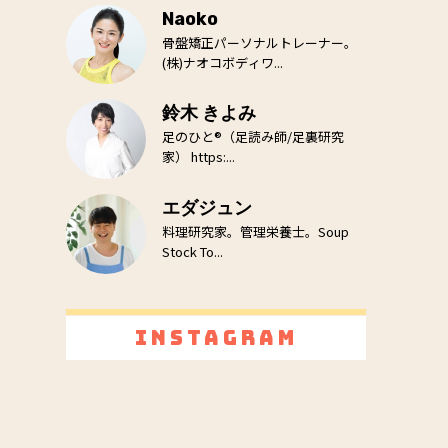
Naoko
骨盤矯正パーソナルトレーナー。
(株)ナオコボディワ...
鈴木 きよみ
足のひと®（足読み師/足裏研究
家） https:...
エダジュン
料理研究家。管理栄養士。Soup
Stock To...
Instagram