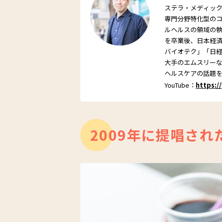
ステラ・メディッ
専門分野特化型の
ルヘルスの領域の
を卒業後、日本経済
バイオテク」「日
大手のエムスリーなど
ヘルスケアの話題
YouTube：
https:/
2009年に提唱され