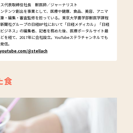
クス代表取締役社長 獣医師／ジャーナリスト
コンテンツ創出を事業として、医療や健康、食品、美容、アニマ
執筆・編集・審査監修を担っている。東京大学農学部獣医学課程
新聞社グループの日経BP社において「日経メディカル」「日経
経ビジネス」の編集者、記者を務めた後、医療ポータルサイト最
を経て、2017年に会社設立。YouTubeステラチャンネルでも
を発信。
/youtube.com/@stellach
た食