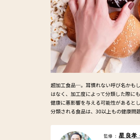
超加工食品─。耳慣れない呼び名かも
はなく、加工度によって分類した際に
健康に悪影響を与える可能性があると
分類される食品は、30以上もの健康問
星 良孝
監修 ：