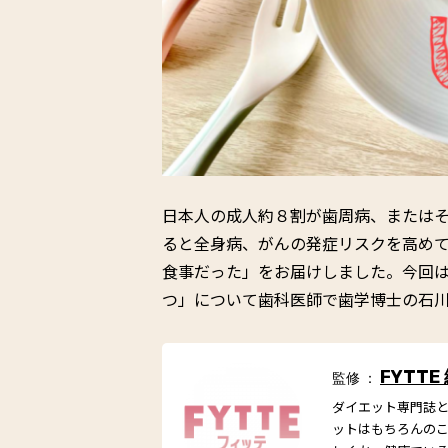
日本人の成人約８割が歯周病、または
ると全身病、がんの発症リスクを高め
食事だった」をお届けしました。今回
つ」について歯科医師で歯学博士の石
FYTTE
監修 ：
ダイエット専門誌とし
ットはもちろんの