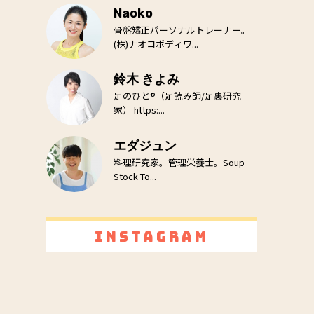
Naoko
骨盤矯正パーソナルトレーナー。
(株)ナオコボディワ...
鈴木 きよみ
足のひと®（足読み師/足裏研究
家） https:...
エダジュン
料理研究家。管理栄養士。Soup
Stock To...
Instagram