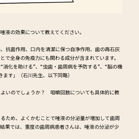
、唾液の効果について教えてください。
果、抗菌作用、口内を清潔に保つ自浄作用、歯の再石灰
ことで全身の免疫力にも関わる成分が含まれています。
“消化を助ける”、“虫歯・歯周病を予防する”、“脳の機
きます」（石川先生、以下同略）
によいのでしょうか？ 咀嚼回数についても具体的に教
あるため、よくかむことで唾液の分泌量が増加して歯周
究結果では、重度の歯周病患者さんは、唾液の分泌が少