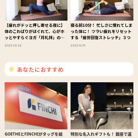
【疲れがドッと押し寄せる夜に】
寝る前10分！ 忙しさに慣れてしま
体のこわばりがほぐれて、心がホ
った体に！ ツラい疲れをリセット
ッとやすらぐヨガ「月礼拝」のや
する「疲労回復ストレッチ」３つ
り方
2023.02.22
2022.12.19
あなたにおすすめ
GOETHEとFINCHIがタッグを組
特別な名入れギフトも！ 銀座で選