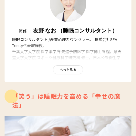
友野 なお （睡眠コンサルタント）
監修 ：
睡眠コンサルタント /産業心理カウンセラー。 株式会社SEA
Trinity代表取締役。
千葉大学大学院 医学薬学府 先進予防医学 医学博士課程。順天
堂大学大学院 スポーツ健康科学研究科 修士。日本公衆衛生学
会、日本睡眠学会、日本睡眠環境学会 正会員。
「社会予防医学」「社会疫学」のフィールドにおける睡眠を研
もっと見る
究し、健康寿命の延伸、健康格差の縮小を目指す。自身が睡眠
を改善したことにより、15kg以上のダイエット、さらに体質改
善に成功した経験から科学的に睡眠を学んだのち、睡眠の専門
家として全国にリバウンドしない快眠メソッドを伝授。著書に
「笑う」は睡眠力を高める「幸せの魔
「ぐっすり眠れる不思議な塗り絵」（西東社）、「ねこ先生ク
法」
ウとカイに教わるぐっすり睡眠法（KADOKAWA）「昼間のパ
フォーマンスを最大にする正しい眠り方」（WAVE出版）、
「疲れがとれて朝シャキーンと起きる方法」（セブン&アイ出
版）、「大人女子のための睡眠パーフェクトブック」（大和書
房）など多数。書籍は韓国・台湾・中国全土でも翻訳され発売