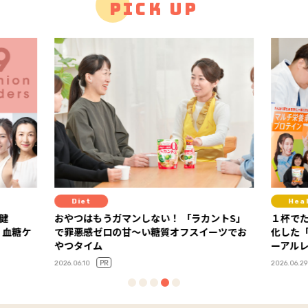
PICK UP
t
Healthcare
はもうガマンしない！ 「ラカントS」
１杯でたんぱく質も栄養素も
感ゼロの甘～い糖質オフスイーツでお
化した「ディアナチュラアク
イム
ーアルレポート
PR
PR
0
2026.06.29