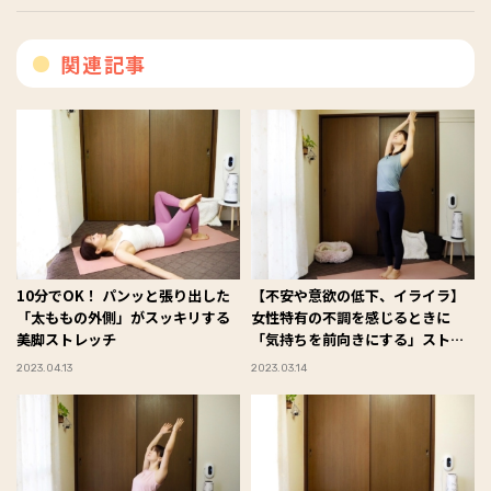
関連記事
10分でOK！ パンッと張り出した
【不安や意欲の低下、イライラ】
「太ももの外側」がスッキリする
女性特有の不調を感じるときに
美脚ストレッチ
「気持ちを前向きにする」ストレ
ッチ
2023.04.13
2023.03.14