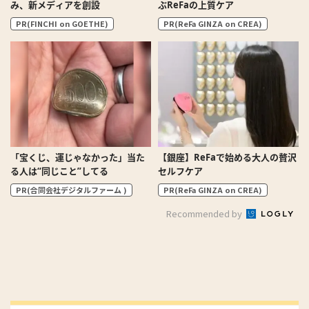
み、新メディアを創設
ぶReFaの上質ケア
PR(FINCHI on GOETHE)
PR(ReFa GINZA on CREA)
「宝くじ、運じゃなかった」当た
【銀座】ReFaで始める大人の贅沢
る人は“同じこと”してる
セルフケア
PR(合同会社デジタルファーム )
PR(ReFa GINZA on CREA)
Recommended by