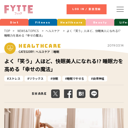
LOG IN / 新規登録
Diet
Fitness
Healthcare
Beauty
Life
TOP
NEWS & TOPICS
ヘルスケア
よく「笑う」人ほど、快眠美人になれる!?
睡眠力を高める「幸せの魔法」
Healthcare
2019.03.14
CATEGORY : ヘルスケア ｜睡眠
よく「笑う」人ほど、快眠美人になれる!? 睡眠力を
高める「幸せの魔法」
ストレス
リラックス
快眠
睡眠でやせる
自律神経
Share