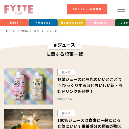
LOG IN / 新規登録
Diet
Fitness
Healthcare
Beauty
Life
TOP
NEWS & TOPICS
ジュース
ジュース
に関する記事一覧
食べる
野菜ジュースと豆乳のいいとこどり
♡ びっくりするほどおいしい新・豆
乳ドリンクを発見！
2020.03.17
食べる
100％ジュースは食事と一緒にとる
と体にいい!? 栄養成分の摂取が増え