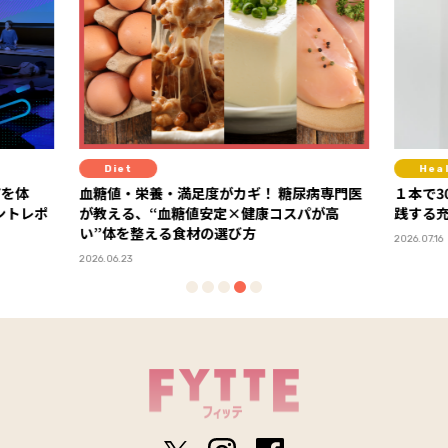
Diet
Hea
アを体
血糖値・栄養・満足度がカギ！ 糖尿病専門医
１本で3
が教える、“血糖値安定×健康コスパが高
践する
い”体を整える食材の選び方
2026.07.16
2026.06.23