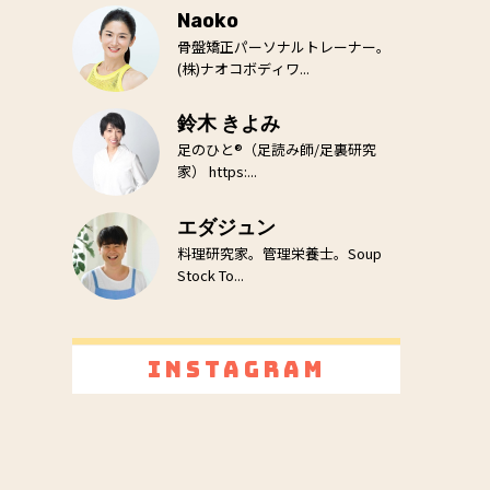
Naoko
骨盤矯正パーソナルトレーナー。
(株)ナオコボディワ...
鈴木 きよみ
足のひと®（足読み師/足裏研究
家） https:...
エダジュン
料理研究家。管理栄養士。Soup
Stock To...
Instagram