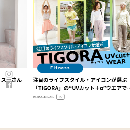
© ONE PUBLISHING
Fitness
・スーさん
注目のライフスタイル・アイコンが選ぶ
「TIGORA」の“UVカット＋α”ウエアで
自分時間に集中し、体と心を整える夏に
PR
2026.05.15