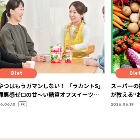
Diet
Die
やつはもうガマンしない！ 「ラカントS」
スーパーの
罪悪感ゼロの甘～い糖質オフスイーツで
が教える“
やつタイム
び方
PR
6.06.10
2026.06.19