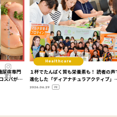
© ONE PUBLISHING
Healthcare
糖尿病専門
１杯でたんぱく質も栄養素も！ 読者の声
コスパが高
進化した「ディアナチュラアクティブ」
ニューアルレポート
PR
2026.06.29