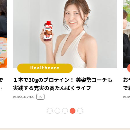
Healthcare
で
１本で30gのプロテイン！ 美姿勢コーチも
お
リ
実践する充実の高たんぱくライフ
で
お
PR
2026.07.16
202