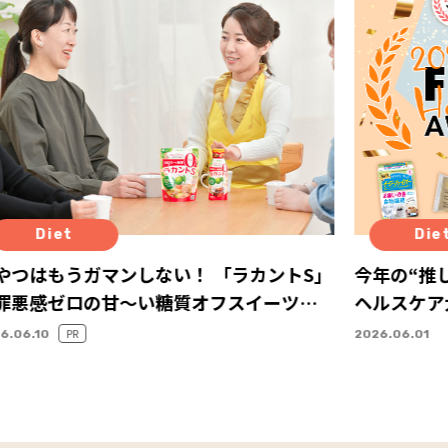
Diet
Die
やつはもうガマンしない！ 「ラカントS」
今年の“推し
罪悪感ゼロの甘～い糖質オフスイーツで
ヘルスケア
やつタイム
PR
6.06.10
2026.06.01