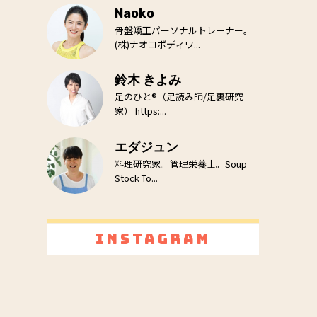
Naoko
骨盤矯正パーソナルトレーナー。
(株)ナオコボディワ...
鈴木 きよみ
足のひと®（足読み師/足裏研究
家） https:...
エダジュン
料理研究家。管理栄養士。Soup
Stock To...
Instagram