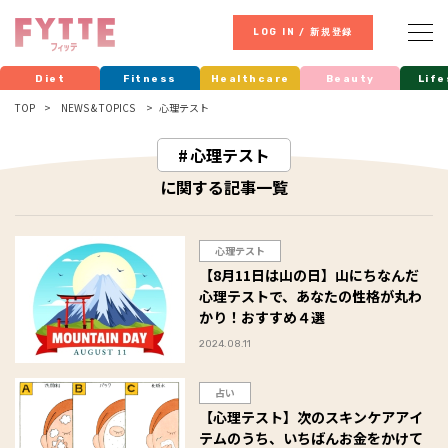
LOG IN / 新規登録
Diet
Fitness
Healthcare
Beauty
Life
TOP
NEWS & TOPICS
心理テスト
心理テスト
に関する記事一覧
心理テスト
【8月11日は山の日】山にちなんだ
心理テストで、あなたの性格が丸わ
かり！おすすめ４選
2024.08.11
占い
【心理テスト】次のスキンケアアイ
テムのうち、いちばんお金をかけて