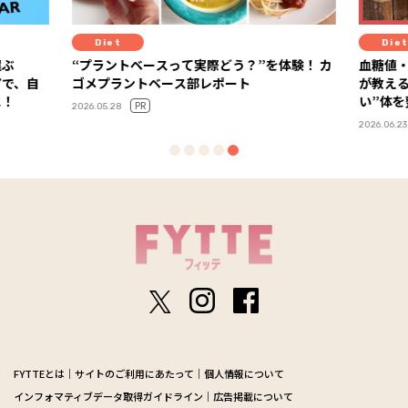
Diet
Diet
選ぶ
“プラントベースって実際どう？”を体験！ カ
血糖値
アで、自
ゴメプラントベース部レポート
が教え
に！
い”体
PR
2026.05.28
2026.06.23
FYTTEとは
サイトのご利用にあたって
個人情報について
インフォマティブデータ取得ガイドライン
広告掲載について