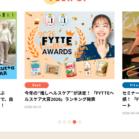
Diet
Fit
選ぶ
今年の“推しヘルスケア”が決定！ 「FYTTEヘ
セミナ
アで、自
ルスケア大賞2026」ランキング発表
感！ 「FYTTEウェルネスデイ」イベントレポ
に！
ート
2026.06.01
2026.06.0