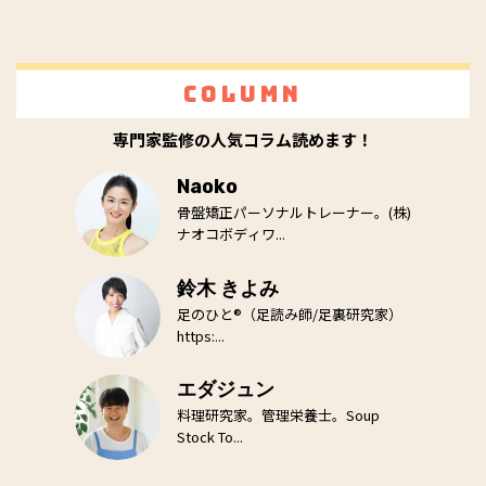
Column
専門家監修の人気コラム読めます！
Naoko
骨盤矯正パーソナルトレーナー。(株)
ナオコボディワ...
鈴木 きよみ
足のひと®（足読み師/足裏研究家）
https:...
エダジュン
料理研究家。管理栄養士。Soup
Stock To...