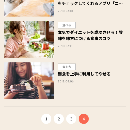
をチェックしてくれるアプリ「ニャ
に食べた？」
2018.06.18
食べる
本気でダイエットを成功させる！酸
味を味方につける食事のコツ
2018.03.15
考え方
間食を上手に利用してやせる
2012.04.06
1
2
3
4