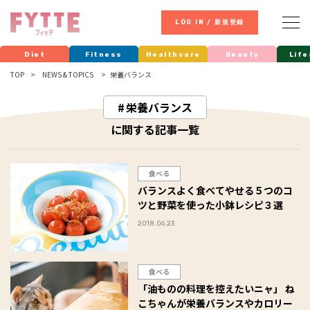
LOG IN / 新規登録
Diet
Fitness
Healthcare
Beauty
Life
TOP
NEWS & TOPICS
栄養バランス
栄養バランス
に関する記事一覧
食べる
バランスよく食べてやせる５つのコ
ツと野菜を使った小鉢レシピ３選
2018.06.23
食べる
「油ものの料理を控えたいニャ」 ね
こちゃんが栄養バランスやカロリー