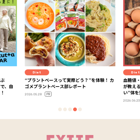
Diet
Diet
選ぶ
“プラントベースって実際どう？”を体験！ カ
血糖値
アで、自
ゴメプラントベース部レポート
が教え
に！
い”体
PR
2026.05.28
2026.06.23