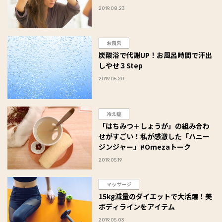
2019.08.23
お風呂
炭酸浴で代謝UP！お風呂時間で汗出
しやせ３Step
2019.05.20
冷え症
「はちみつ＋しょうが」の組み合わ
せがすごい！私が感激した「ハニー
ジンジャー」#Omezaトーク
2019.05.19
マッサージ
15kg減量のダイエットで大活躍！美
ボディラインをアイテム
2019.05.03