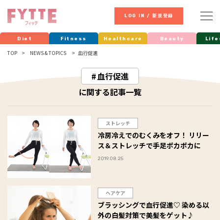
LOG IN / 新規登録
Diet
Fitness
Healthcare
Beauty
Life
TOP
NEWS & TOPICS
血行促進
血行促進
に関する記事一覧
ストレッチ
冷房冷えでのむくみをオフ！ リリー
ス＆ストレッチで手足ポカポカに
2019.08.25
ヘアケア
ブラッシングで血行促進♡ 染める以
外の白髪対策で美髪をゲット♪