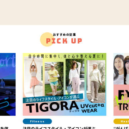
おすすめの記事
PICK UP
Fitness
Hea
アを体
注目のライフスタイル・アイコンが選ぶ
“がんば