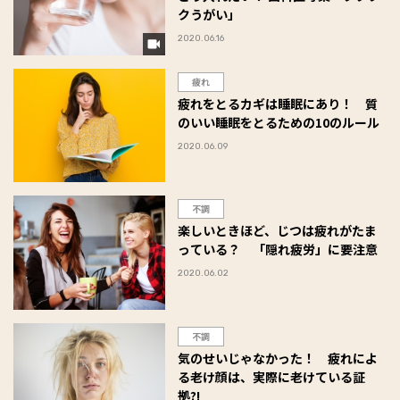
クうがい」
2020.06.16
疲れ
疲れをとるカギは睡眠にあり！ 質
のいい睡眠をとるための10のルール
2020.06.09
不調
楽しいときほど、じつは疲れがたま
っている？ 「隠れ疲労」に要注意
2020.06.02
不調
気のせいじゃなかった！ 疲れによ
る老け顔は、実際に老けている証
拠?!