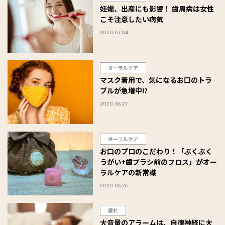
妊娠、出産にも影響！ 歯周病は女性
こそ注意したい病気
2020.07.04
オーラルケア
マスク着用で、気になるお口のトラ
ブルが急増中!?
2020.06.27
オーラルケア
お口のプロのこだわり！「ぶくぶく
うがい+歯ブラシ前のフロス」がオー
ラルケアの新常識
2020.06.26
疲れ
大音量のアラームは、自律神経に大