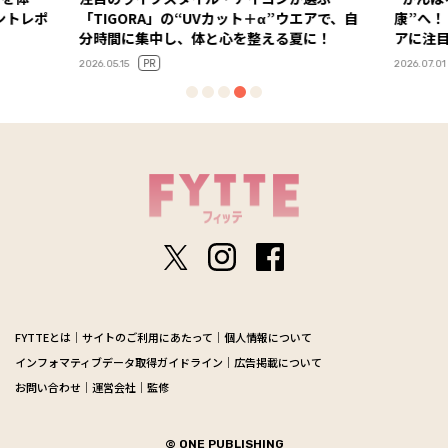
「TIGORA」の“UVカット＋α”ウエアで、自
康”へ！
分時間に集中し、体と心を整える夏に！
アに注
PR
2026.05.15
2026.07.01
FYTTEとは
サイトのご利用にあたって
個人情報について
インフォマティブデータ取得ガイドライン
広告掲載について
お問い合わせ
運営会社
監修
© ONE PUBLISHING