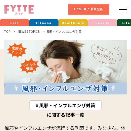
LOG IN / 新規登録
Diet
Fitness
Healthcare
Beauty
Life
TOP
NEWS & TOPICS
風邪・インフルエンザ対策
風邪・インフルエンザ対策
に関する記事一覧
風邪やインフルエンザが流行する季節です。みなさん、体