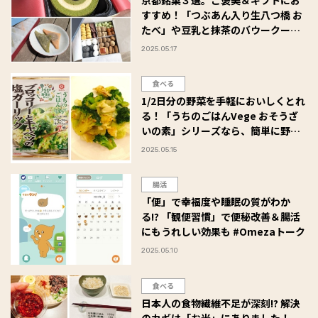
京都銘菓３選。ご褒美＆ギフトにお
すすめ！「つぶあん入り生八つ橋 お
たべ」や豆乳と抹茶のバウークーヘ
ン「京ばあむ」、低糖質素材のクッ
2025.05.17
キー缶「朔音-さくのね-」 #Omeza
トーク
食べる
1/2日分の野菜を手軽においしくとれ
る！「うちのごはんVege おそうざ
いの素」シリーズなら、簡単に野菜
がメインのおかずが作れちゃいま
2025.05.15
す！ #Omezaトーク
腸活
「便」で幸福度や睡眠の質がわか
る!? 「観便習慣」で便秘改善＆腸活
にもうれしい効果も #Omezaトーク
2025.05.10
食べる
日本人の食物繊維不足が深刻!? 解決
のカギは「お米」にありました！