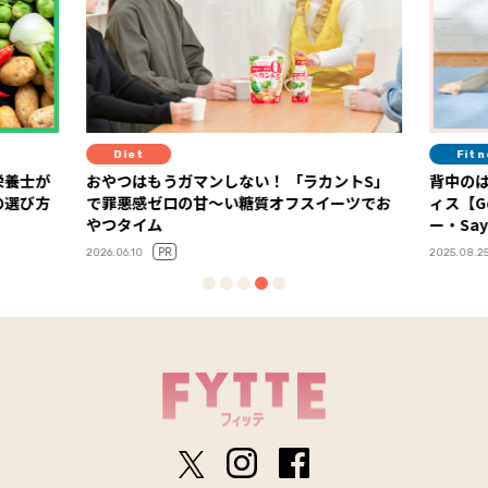
Diet
Fit
栄養士が
おやつはもうガマンしない！ 「ラカントS」
背中の
の選び方
で罪悪感ゼロの甘～い糖質オフスイーツでお
ィス【G
やつタイム
ー・Say
PR
2026.06.10
2025.08.2