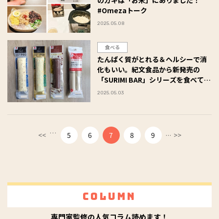
#Omezaトーク
2025.05.08
食べる
たんぱく質がとれる＆ヘルシーで消
化もいい。紀文食品から新発売の
「SURIMI BAR」シリーズを食べてみ
た #Omezaトーク
2025.05.03
…
...
<<
5
6
7
8
9
>>
Column
専門家監修の人気コラム読めます！