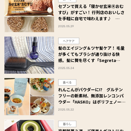
セブンで買える「寝かせ玄米Ⓡおむ
すび」がすごい！ 行列店のおいしさ
を手軽に自宅で味わえます♪
#Omezaトーク
2025.05.29
ヘアケア
髪のエイジング＆ツヤ髪ケア！ 毛量
が多くてもブラシが通り抜ける快
感。髪に贅を尽くす「Segreta
PREMIER（セグレタ プレミア）」を
2025.05.24
使ってみた #Omezaトーク
食べる
れんこんがパウダーに!? グルテン
フリーの新素材、無添加レンコンパ
ウダー「HASKO」はポリフェノール
＆食物繊維が豊富かつアレンジ力も
2025.05.22
抜群でした！ #Omezaトーク
暮らし