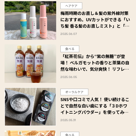
ヘアケア
梅雨時期のお直し＆髪の紫外線対策
におすすめ。UVカットができる「い
ち髪 香る髪のお直しミスト」と「ソ
ラミー UVプロテクトヘアオイル」
2025.06.07
#Omezaトーク
食べる
「紅茶花伝」から“紫の無糖”が登
場！ ベルガモットの香りと茶葉の自
然な味わいで、気分爽快！ リフレッ
シュタイムのお供にぴったりでした
2025.06.05
～♪ #Omezaトーク
オーラルケア
SNSや口コミで人気！ 使い続けるこ
とで自然な白い歯にする「３Dホワ
イトニングパウダー」を使ってみ
た #Omezaトーク
2025.05.31
食べる