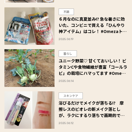
不調
６月なのに真夏並み!? 急な暑さに効
いた、コンビニで買える「ひんやり
神アイテム」はコレ！ #Omezaトー
ク
2025.06.19
暮らし
ユニーク野菜♡ 甘くておいしい！ ビ
タミンCや食物繊維が豊富「コールラ
ビ」の栽培にハマってます #Omeza
トーク
2025.06.14
スキンケア
浴びるだけでメイクが落ちる!? 摩
擦レスのビオレの新メイク落とし
が、ラクにするり落ちで画期的でし
た！ #Omezaトーク
2025.06.12