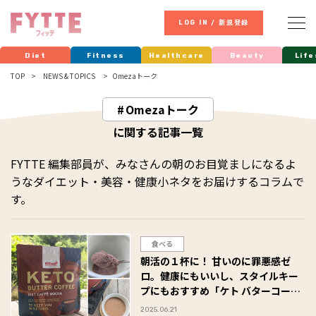
LOG IN / 新規登録
Diet
Fitness
Healthcare
Beauty
Life
TOP
NEWS & TOPICS
Omezaトーク
Omezaトーク
に関する記事一覧
FYTTE 編集部員が、みなさんの朝のお目覚ましになるよ
うなダイエット・美容・健康小ネタをお届けするコラムで
す。
食べる
朝活の１杯に！ 甘いのに罪悪感ゼ
ロ。健康にもいいし、スタイルキー
プにもおすすめ「ケト バターコーヒ
ー」がおいしい #Omezaトーク
2025.06.21