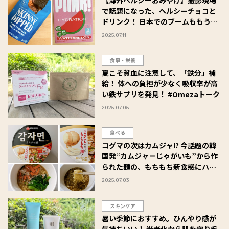
【海外ヘルシーおみやげ】撮影現場
で話題になった、ヘルシーチョコと
ドリンク！ 日本でのブームももうす
ぐかも #Omezaトーク
2025.07.11
食事・栄養
夏こそ貧血に注意して、「鉄分」補
給！ 体への負担が少なく吸収率が高
い鉄サプリを発見！ #Omezaトーク
2025.07.05
食べる
コグマの次はカムジャ!? 今話題の韓
国発“カムジャ＝じゃがいも”から作
られた麺の、もちもち新食感にハマ
りそう♪ #Omezaトーク
2025.07.03
スキンケア
暑い季節におすすめ。ひんやり感が
気持ちいい！ 光老化から肌を守り毛