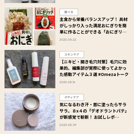
#Omezaトーク
食べる
主食から栄養バランスアップ！ 具材
がしっかり入った満足おにぎりを簡
単に作ることができる「おにぎリッ
チ」が便利でおいしい♪ #Omezaト
2025.08.22
ーク
スキンケア
【ニキビ・開き毛穴対策】毛穴に効
果的。編集部が実際に使ってよかっ
た感動アイテム３選 #Omezaトーク
2025.08.16
ボディケア
気になるわき汗・首に塗ったらサラ
サラ。８x４の「デオドラントパテ」
が新感覚で斬新！ お試しレポ
#Omezaトーク
2025.08.09