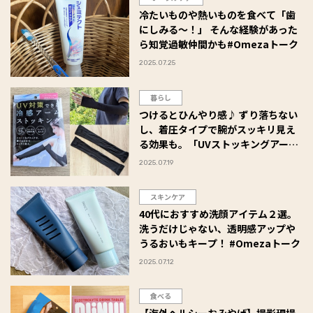
冷たいものや熱いものを食べて「歯
にしみる～！」 そんな経験があった
ら知覚過敏仲間かも#Omezaトーク
2025.07.25
暮らし
つけるとひんやり感♪ ずり落ちない
し、着圧タイプで腕がスッキリ見え
る効果も。「UVストッキングアーム
カバー」が手放せない #Omezaトー
2025.07.19
ク
スキンケア
40代におすすめ洗顔アイテム２選。
洗うだけじゃない、透明感アップや
うるおいもキープ！ #Omezaトーク
2025.07.12
食べる