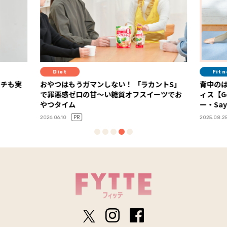
Diet
Fit
ーチも実
おやつはもうガマンしない！ 「ラカントS」
背中の
で罪悪感ゼロの甘～い糖質オフスイーツでお
ィス【G
やつタイム
ー・Say
PR
2026.06.10
2025.08.2