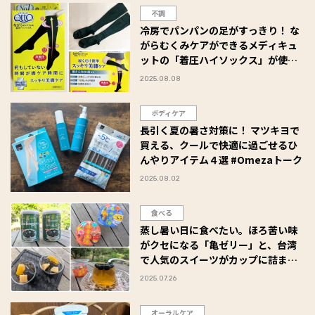
不調
冷房でパンパンの足がすっきり！ な
がらむくみケアができるメディキュ
ットの「着圧ハイソックス」が使い
やすくて手放せません ＃Omezaト
2025.08.08
ーク
ボディケア
長引く夏の暑さ対策に！ マツキヨで
買える、クールで快適に過ごせるひ
んやりアイテム４選 #Omezaトーク
2025.08.02
食べる
蒸し暑い日に食べたい。ほろ苦い味
がクセになる「亀ゼリー」と、台湾
で人気のスイーツがカップに詰まっ
た「たらみ Dessert」がさわやかで
2025.07.26
おいしい！ #Omezaトーク
オーラルケア