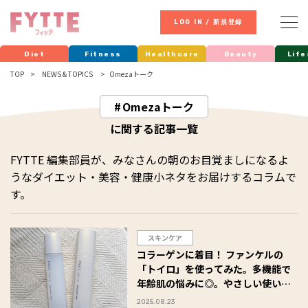
LOG IN / 新規登録
Diet
Fitness
Healthcare
Beauty
Life
TOP
NEWS & TOPICS
Omezaトーク
Omezaトーク
に関する記事一覧
FYTTE 編集部員が、みなさんの朝のお目覚ましになるよ
うなダイエット・美容・健康小ネタをお届けするコラムで
す。
スキンケア
コラーゲンに着目！ ファンケルの
「トイロ」を使ってみた。多機能で
年齢肌の悩みに◎。やさしい使い心
地でハリと透明感がアップ！
2025.08.23