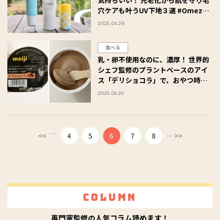
穴ケアも叶うUV下地３選 #Omeza
トーク
2025.06.28
食べる
乳・卵不使用なのに、濃厚！ 世界的
シェフ監修のプラントベースのアイ
ス「デリショコラ」で、おやつ時間
がリッチに♪ #Omezaトーク
2025.06.26
…
...
<<
4
5
6
7
8
>>
Column
専門家監修の人気コラム読めます！