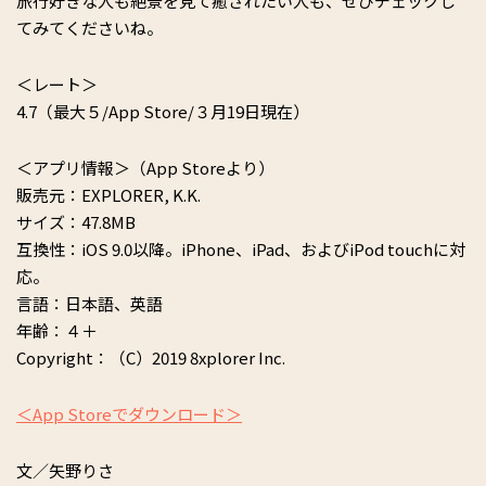
旅行好きな人も絶景を見て癒されたい人も、ぜひチェックし
てみてくださいね。
＜レート＞
4.7（最大５/App Store/３月19日現在）
＜アプリ情報＞（App Storeより）
販売元：EXPLORER, K.K.
サイズ：47.8MB
互換性：iOS 9.0以降。iPhone、iPad、およびiPod touchに対
応。
言語：日本語、英語
年齢：４＋
Copyright：（C）2019 8xplorer Inc.
＜App Storeでダウンロード＞
文／矢野りさ