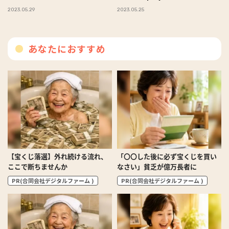
#Omezaトーク
2023.05.29
2023.05.25
あなたにおすすめ
【宝くじ落選】外れ続ける流れ、
「〇〇した後に必ず宝くじを買い
ここで断ちませんか
なさい」貧乏が億万長者に
PR(合同会社デジタルファーム )
PR(合同会社デジタルファーム )