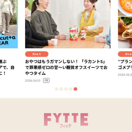
Diet
Diet
選ぶ
おやつはもうガマンしない！ 「ラカントS」
“プラン
アで、自
で罪悪感ゼロの甘～い糖質オフスイーツでお
ゴメプ
に！
やつタイム
2026.05.2
PR
2026.06.10