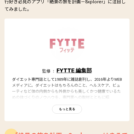
行好き必見のアプリ「絶景の旅を計画－8xplorer」に注目し
てみました。
FYTTE 編集部
監修 ：
ダイエット専門誌として1989年に雑誌創刊し、2016年よりWEB
メディアに。ダイエットはもちろんのこと、ヘルスケア、ビュ
ーティなど体の内側からも外側からも美しくかつ健康でいるた
めの体づくりのノウハウを、専門家への取材とともに紹
介。“もっと、ずっと、ヘルシーな私”のキャッチフレーズとと
もに、編集部員も自らさまざまなヘルシーネタを日々お試し
もっと見る
中！