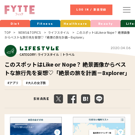
LOG IN / 新規登録
Diet
Fitness
Healthcare
Beauty
Life
TOP
NEWS & TOPICS
ライフスタイル
このスポットはLike or Nope？ 絶景画像
からベストな旅行先を妄想♡「絶景の旅を計画－8xplorer」
Lifestyle
2020.04.06
CATEGORY : ライフスタイル ｜トラベル
このスポットはLike or Nope？ 絶景画像からベス
トな旅行先を妄想♡「絶景の旅を計画－8xplorer」
アプリ
大人の女子旅
Share