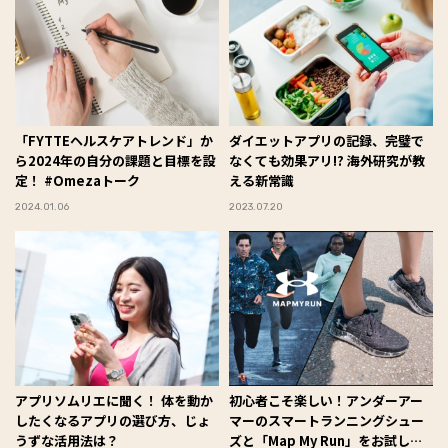
「FYTTEヘルスケアトレンド」か
ダイエットアプリの記録、完璧で
ら2024年の自分の課題と目標を設
なくても効果アリ!? 海外研究が教
定！ #Omezaトーク
える新常識
2024.01.06
2023.07.20
アプリソムリエに聞く！ 体を動か
初心者こそ楽しい！アンダーアー
したくなるアプリの選び方、じょ
マーのスマートランニングシュー
うずな活用法は？
ズと「Map My Run」をお試し！