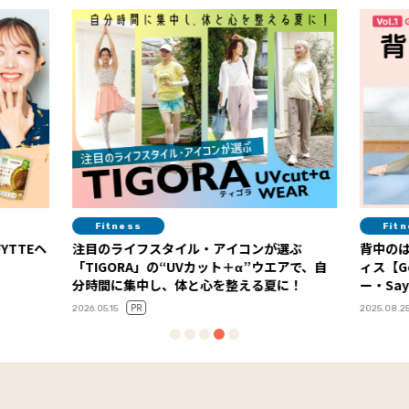
Fitness
Fit
YTTEヘ
注目のライフスタイル・アイコンが選ぶ
背中の
「TIGORA」の“UVカット＋α”ウエアで、自
ィス【G
分時間に集中し、体と心を整える夏に！
ー・Say
PR
2026.05.15
2025.08.2