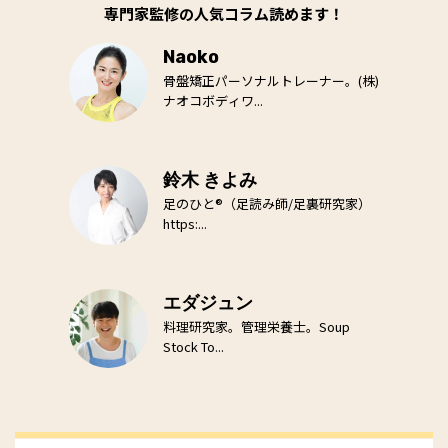
専門家監修の人気コラム読めます！
Naoko
骨盤矯正パーソナルトレーナー。(株)
ナオコボディワ...
鈴木 きよみ
足のひと®（足読み師/足裏研究家）
https:...
エダジュン
料理研究家。管理栄養士。Soup
Stock To...