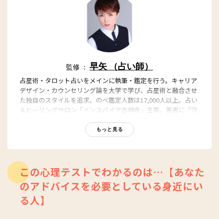
早矢 （占い師）
監修 ：
占星術・タロット占いをメインに執筆・鑑定を行う。キャリア
デザイン・カウンセリング論を大学で学び、占星術と融合させ
た独自のスタイルを追求。のべ鑑定人数は17,000人以上。占い
＆ヒーリングサロン「インスパイア吉祥寺」主宰。著書に「守
護石事典 ~あなたを守り導く バースデー&ナンバー」（毎日コ
ミュニケーションズ）。
もっと見る
【関連記事】
早矢公式サイト
早矢のYoutube公式ページ
この心理テストでわかるのは…【あなた
のアドバイスを必要としている身近にい
る人】