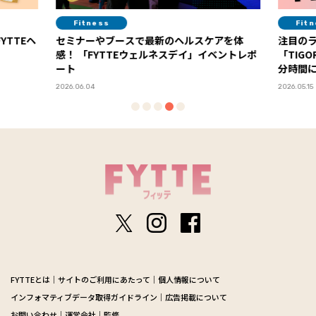
Fitness
Fit
YTTEヘ
セミナーやブースで最新のヘルスケアを体
注目の
感！ 「FYTTEウェルネスデイ」イベントレポ
「TIG
ート
分時間
2026.06.04
2026.05.15
FYTTEとは
サイトのご利用にあたって
個人情報について
インフォマティブデータ取得ガイドライン
広告掲載について
お問い合わせ
運営会社
監修