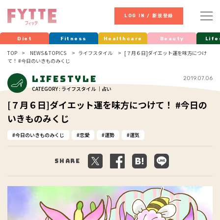
LOG IN / 新規登録
Diet
Fitness
Healthcare
Beauty
Life
TOP
NEWS & TOPICS
ライフスタイル
[７月６日]ダイエット運を味方につけ
て！ #今日のいきものみくじ
Lifestyle
2019.07.06
CATEGORY : ライフスタイル ｜占い
[７月６日]ダイエット運を味方につけて！ #今日の
いきものみくじ
今日のいきものみくじ
恋愛
運勢
運気
Share