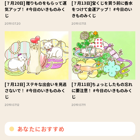
[７月20日] 贈りものをもらって運
[７月13日]宝くじを買う前に香水
気アップ！ #今日のいきものみく
をつけて金運アップ！ #今日のい
じ
きものみくじ
2019.07.20
2019.07.13
[７月12日] ステキな出会いを見逃
[７月11日]ちょっとしたもの忘れ
さないで！ #今日のいきものみく
に要注意！ #今日のいきものみく
じ
じ
2019.07.12
2019.07.11
あなたにおすすめ