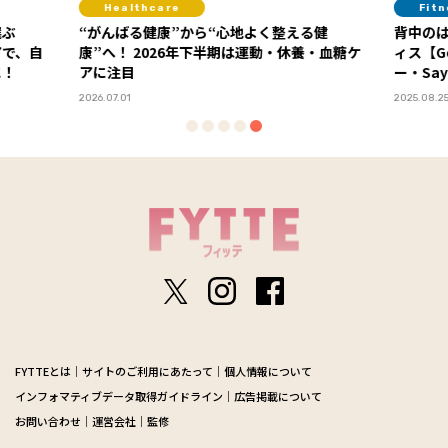
care
Fitness
健康”から“心地よく整える健
背中のはみ肉解消！ 紙皿１枚で
2026年下半期は運動・休養・血糖ケ
ィス【Google本社エグゼクテ
ー・Sayaさん直伝】 Vol.１
2025.08.25
FYTTEとは
サイトのご利用にあたって
個人情報について
インフォマティブデータ取得ガイドライン
広告掲載について
お問い合わせ
運営会社
監修