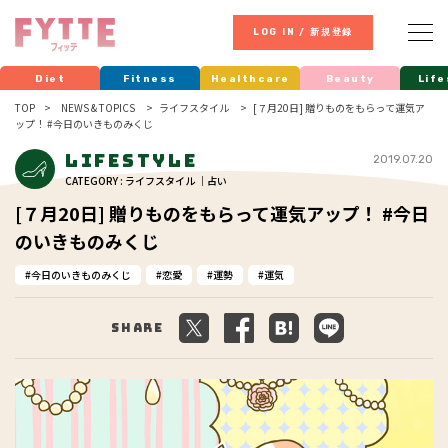
LOG IN / 新規登録
Diet
Fitness
Healthcare
Beauty
Life
TOP
NEWS & TOPICS
ライフスタイル
[７月20日] 贈りものをもらって運気ア
ップ！ #今日のいきものみくじ
Lifestyle
2019.07.20
CATEGORY : ライフスタイル ｜占い
[７月20日] 贈りものをもらって運気アップ！ #今日
のいきものみくじ
今日のいきものみくじ
恋愛
運勢
運気
Share