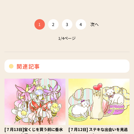
1
2
3
4
次へ
1/4ページ
関連記事
[７月13日]宝くじを買う前に香水
[７月12日] ステキな出会いを見逃