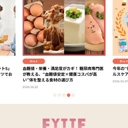
Diet
 糖尿病専門医
今年の“推しヘルスケア”が決定！ 「FYTTEヘ
コスパが高
ルスケア大賞2026」ランキング発表
2026.06.01
20