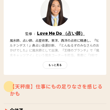
Love Me Do （占い師）
監修 ：
風水師、占い師、占星術家。東洋、西洋の占術に精通し、『ヒ
ルナンデス！』鼻占い金運診断、『とんねるずのみなさんのお
かげでした』に風水師として出演、『王様のブランチ』で「風
水キャッツアイ」という風水コーナーを担当。著書に『3秒で
わかる! 手のひら手相術 ―手に龍神様が走る!』（さくら舎）、
『鏡の中のりんごは何色ですか?~悩んだ時に啓示が降りてく
もっと見る
る“神様の直感占い"』（サイゾー）、『月と風水～時間と空間
を操る時空風水～』（ゴマブックス）、「もしもし神様です
か?」幸運を呼び込む開運スマホ術（リットーミュージック）
などがある。
【天秤座】仕事にもの足りなさを感じる
かも
全体運