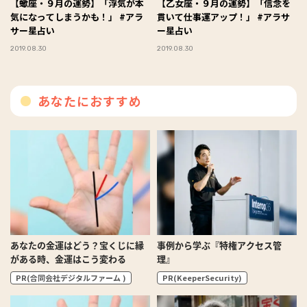
【蠍座・９月の運勢】「浮気が本
【乙女座・９月の運勢】「信念を
気になってしまうかも！」 #アラ
貫いて仕事運アップ！」 #アラサ
サー星占い
ー星占い
2019.08.30
2019.08.30
あなたにおすすめ
あなたの金運はどう？宝くじに縁
事例から学ぶ『特権アクセス管
がある時、金運はこう変わる
理』
PR(合同会社デジタルファーム )
PR(KeeperSecurity)