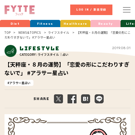
LOG IN / 新規登録
Diet
Fitness
Healthcare
Beauty
Life
TOP
NEWS & TOPICS
ライフスタイル
【天秤座・８月の運勢】「恋愛の形にこ
だわりすぎないで」 #アラサー星占い
Lifestyle
2019.08.01
CATEGORY : ライフスタイル ｜占い
【天秤座・８月の運勢】「恋愛の形にこだわりすぎ
ないで」 #アラサー星占い
アラサー星占い
Share