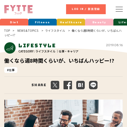
LOG IN / 新規登録
Diet
Fitness
Healthcare
Beauty
Life
TOP
NEWS & TOPICS
ライフスタイル
働くなら週8時間くらいが、いちばんハ
ッピー!?
Lifestyle
2019.08.16
CATEGORY : ライフスタイル ｜仕事・キャリア
働くなら週8時間くらいが、いちばんハッピー!?
仕事
Share