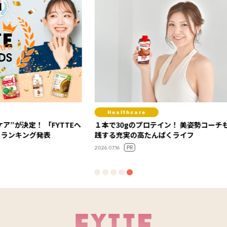
Healthcare
Fit
YTTEヘ
１本で30gのプロテイン！ 美姿勢コーチも実
セミナ
践する充実の高たんぱくライフ
感！ 「FYTTEウェルネスデイ」イベントレポ
ート
PR
2026.07.16
2026.06.0