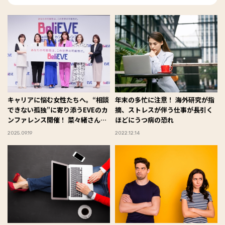
キャリアに悩む女性たちへ。“相談
年末の多忙に注意！ 海外研究が指
できない孤独”に寄り添うEVEのカ
摘、ストレスが伴う仕事が長引く
ンファレンス開催！ 菜々緒さん・
ほどにうつ病の恐れ
ヒコロヒーさんも登壇
2025.09.19
2022.12.14