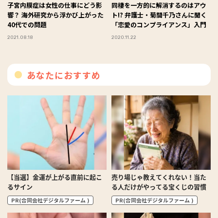
子宮内膜症は女性の仕事にどう影
同棲を一方的に解消するのはアウ
響？ 海外研究から浮かび上がった
ト!? 弁護士・菊間千乃さんに聞く
40代での問題
「恋愛のコンプライアンス」入門
2021.08.18
2020.11.22
あなたにおすすめ
【当選】金運が上がる直前に起こ
売り場じゃ教えてくれない！当た
るサイン
る人だけがやってる宝くじの習慣
PR(合同会社デジタルファーム )
PR(合同会社デジタルファーム )