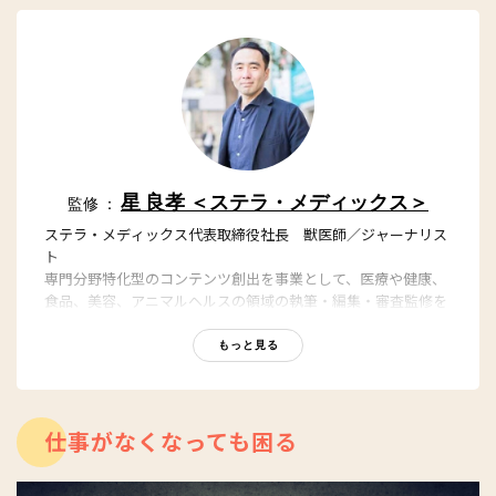
星 良孝 ＜ステラ・メディックス＞
監修 ：
ステラ・メディックス代表取締役社長 獣医師／ジャーナリス
ト
専門分野特化型のコンテンツ創出を事業として、医療や健康、
食品、美容、アニマルヘルスの領域の執筆・編集・審査監修を
担っている。東京大学農学部獣医学課程を卒業後、日本経済新
聞社グループの日経BP社において「日経メディカル」「日経バ
もっと見る
イオテク」「日経ビジネス」の編集者、記者を務めた後、医療
ポータルサイト最大手のエムスリーなどを経て、2017年に会社
設立。YouTubeステラチャンネルでもヘルスケアの話題を発
信。
仕事がなくなっても困る
YouTube：
https://youtube.com/@stellach