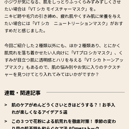
小ジワが気になる、肌をしっとりふっくらみずみずしくさせ
たい場合は「VT シカ モイスチャーマスク」を。
ニキビ跡や毛穴の引き締め、疲れ肌やくすみ肌に栄養を与え
たい場合には「VT シカ ニュートリーションマスク」がおす
すめだと感じました。
今回ご紹介した２種類以外にも、ほか２種類あり、とにかく
肌荒れを落ち着かせたい人向けに「VTプロ シカマスク」、く
すみが目立つ肌に透明感とハリを与える「VT シカ トーンアッ
プマスク」もあるので、肌の悩み別やお気に入りのテクスチ
ャーを見つけてとり入れてみてはいかがですか？
連載・関連記事
肌のケアがめんどうくさいときはどうする？！お手入
れが楽しくなるアイデア５選
この３つで花粉による肌荒れを徹底対策！ 季節の変わ
り目の肌不調も和らぐケア法 #Omezaトーク