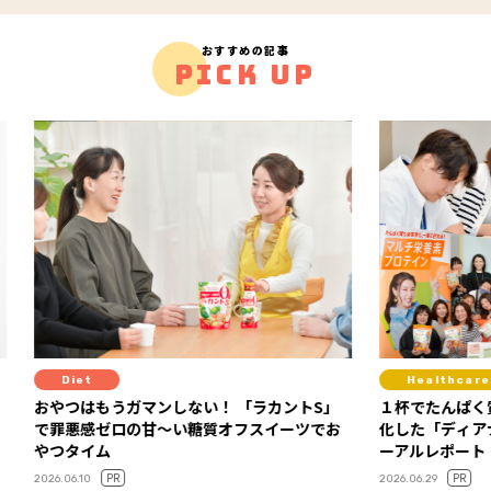
おすすめの記事
PICK UP
Healthcare
Fit
ントS」
１杯でたんぱく質も栄養素も！ 読者の声で進
セミナ
ーツでお
化した「ディアナチュラアクティブ」リニュ
感！ 「FYTTEウェルネスデイ」イベントレポ
ーアルレポート
ート
PR
2026.06.29
2026.06.0