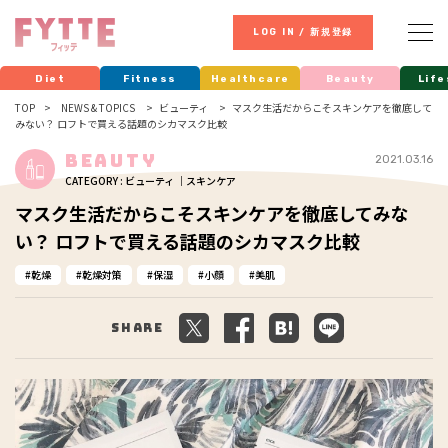
LOG IN / 新規登録
Diet
Fitness
Healthcare
Beauty
Life
TOP
NEWS & TOPICS
ビューティ
マスク生活だからこそスキンケアを徹底して
みない？ ロフトで買える話題のシカマスク比較
Beauty
2021.03.16
CATEGORY : ビューティ ｜スキンケア
マスク生活だからこそスキンケアを徹底してみな
い？ ロフトで買える話題のシカマスク比較
乾燥
乾燥対策
保湿
小顔
美肌
Share