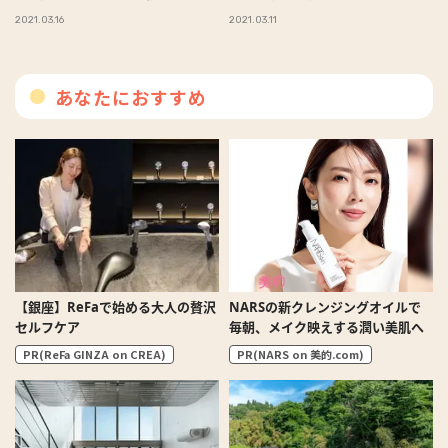
2021.03.16
2021.03.11
あなたにおすすめ
【銀座】ReFaで始める大人の贅沢
NARSの新クレンジングオイルで
セルフケア
毎朝、メイク映えする潤い美肌へ
PR(ReFa GINZA on CREA)
PR(NARS on 美的.com)