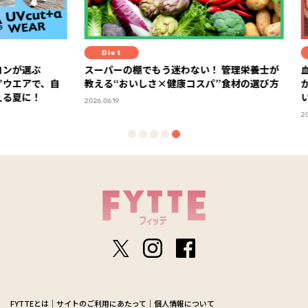
Diet
Diet
選ぶ
スーパーの棚でもう迷わない！ 管理栄養士が
血糖値
アで、自
教える“おいしさ×健康コスパ”食材の選び方
が教え
に！
い”体
2026.06.19
2026.06.23
FYTTEとは
サイトのご利用にあたって
個人情報について