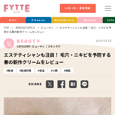
LOG IN / 新規登録
Diet
Fitness
Healthcare
Beauty
Life
TOP
NEWS & TOPICS
ビューティ
エステティシャンも注目！ 毛穴・ニキビを予
防する春の新作クリームをレビュー
Beauty
2021.03.23
CATEGORY : ビューティ ｜スキンケア
エステティシャンも注目！ 毛穴・ニキビを予防する
春の新作クリームをレビュー
乾燥
乾燥対策
保湿
小顔
美肌
Share