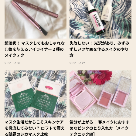
超優秀！ マスクしてもおしゃれな
失敗しない！ 光沢があり、みずみ
印象を与えるアイライナー２種の
ずしいツヤ肌を作るメイクのやり
メイクテク
方
2021.03.31
2021.03.26
マスク生活だからこそスキンケア
気分が上がる！ 春メイクにおすす
を徹底してみない？ ロフトで買え
めなピンクのとり入れ方［メイク
る話題のシカマスク比較
テクニック編］