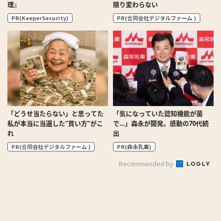
理』
限り変わらない
PR(KeeperSecurity)
PR(合同会社デジタルファーム )
「どうせ当たらない」と思ってた
「気になっていた認知機能が菌
私が本当に当選した“買い方”がこ
で…」森永が開発。感動の70代続
れ
出
PR(合同会社デジタルファーム )
PR(森永乳業)
Recommended by