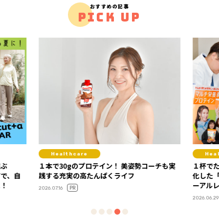
おすすめの記事
PICK UP
Healthcare
ン！ 美姿勢コーチも実
１杯でたんぱく質も栄養素も！ 読者の声で進
くライフ
化した「ディアナチュラアクティブ」リニュ
ーアルレポート
PR
2026.06.29