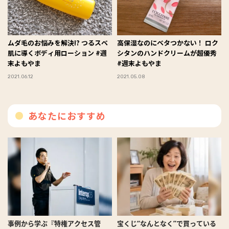
ムダ毛のお悩みを解決!? つるスベ
高保湿なのにベタつかない！ ロク
肌に導くボディ用ローション #週
シタンのハンドクリームが超優秀
末よもやま
#週末よもやま
2021.06.12
2021.05.08
あなたにおすすめ
事例から学ぶ『特権アクセス管
宝くじ“なんとなく”で買っている