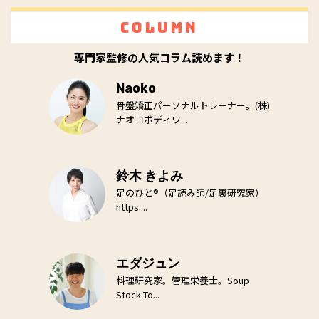
Column
専門家監修の人気コラム読めます！
Naoko
骨盤矯正パーソナルトレーナー。(株)
ナオコボディワ...
鈴木 きよみ
足のひと®（足読み師/足裏研究家）
https:...
エダジュン
料理研究家。管理栄養士。Soup
Stock To...