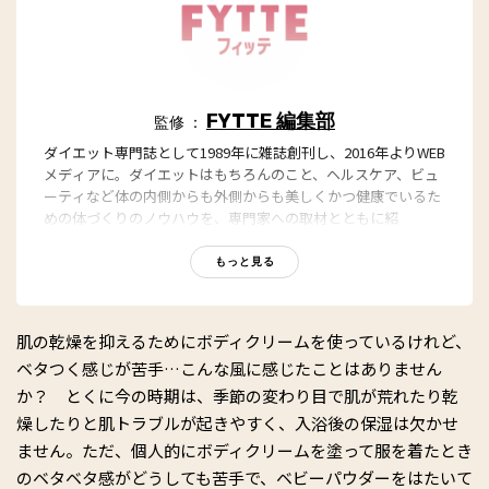
FYTTE 編集部
監修 ：
ダイエット専門誌として1989年に雑誌創刊し、2016年よりWEB
メディアに。ダイエットはもちろんのこと、ヘルスケア、ビュ
ーティなど体の内側からも外側からも美しくかつ健康でいるた
めの体づくりのノウハウを、専門家への取材とともに紹
介。“もっと、ずっと、ヘルシーな私”のキャッチフレーズとと
もに、編集部員も自らさまざまなヘルシーネタを日々お試し
もっと見る
中！
肌の乾燥を抑えるためにボディクリームを使っているけれど、
ベタつく感じが苦手…こんな風に感じたことはありません
か？ とくに今の時期は、季節の変わり目で肌が荒れたり乾
燥したりと肌トラブルが起きやすく、入浴後の保湿は欠かせ
ません。ただ、個人的にボディクリームを塗って服を着たとき
のベタベタ感がどうしても苦手で、ベビーパウダーをはたいて