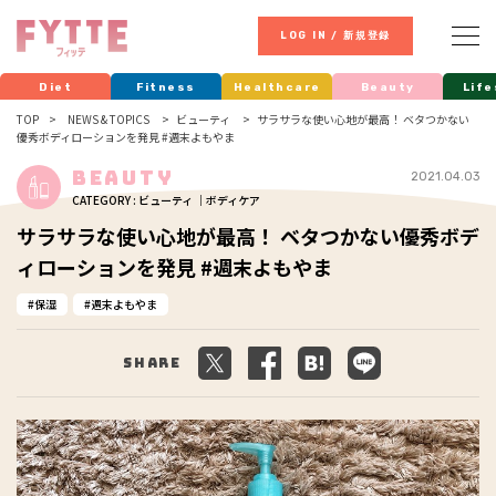
LOG IN / 新規登録
Diet
Fitness
Healthcare
Beauty
Life
TOP
NEWS & TOPICS
ビューティ
サラサラな使い心地が最高！ ベタつかない
優秀ボディローションを発見 #週末よもやま
Beauty
2021.04.03
CATEGORY : ビューティ ｜ボディケア
サラサラな使い心地が最高！ ベタつかない優秀ボデ
ィローションを発見 #週末よもやま
保湿
週末よもやま
Share