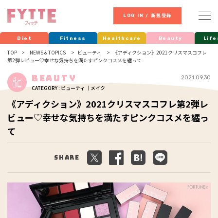
LOG IN / 新規登録
Diet
Fitness
Healthcare
Beauty
Life
TOP
NEWS & TOPICS
ビューティ
《アディクション》2021クリスマスコフレ
第2弾レビュー♡幸せな気持ちを満たすピンクコスメを纏って
Beauty
2021.09.30
CATEGORY : ビューティ ｜メイク
《アディクション》2021クリスマスコフレ第2弾レ
ビュー♡幸せな気持ちを満たすピンクコスメを纏っ
て
Share