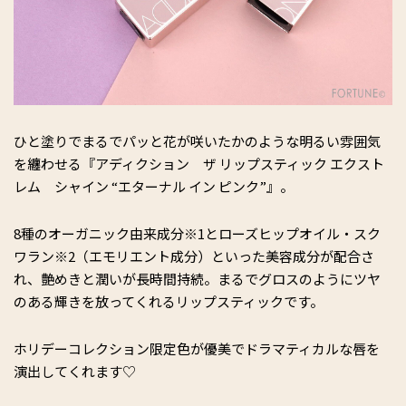
ひと塗りでまるでパッと花が咲いたかのような明るい雰囲気
を纏わせる『アディクション ザ リップスティック エクスト
レム シャイン “エターナル イン ピンク”』。
8種のオーガニック由来成分※1とローズヒップオイル・スク
ワラン※2（エモリエント成分）といった美容成分が配合さ
れ、艶めきと潤いが長時間持続。まるでグロスのようにツヤ
のある輝きを放ってくれるリップスティックです。
ホリデーコレクション限定色が優美でドラマティカルな唇を
演出してくれます♡