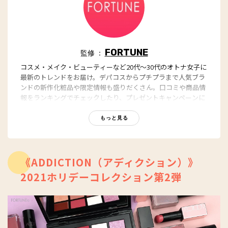
FORTUNE
監修 ：
コスメ・メイク・ビューティーなど20代～30代のオトナ女子に
最新のトレンドをお届け。デパコスからプチプラまで人気ブラ
ンドの新作化粧品や限定情報も盛りだくさん。口コミや商品情
報をランキングでチェックしたり、プレゼントキャンペーンに
参加できる企画も。
https://fortune-girl.com/
もっと見る
《ADDICTION（アディクション）》
2021ホリデーコレクション第2弾