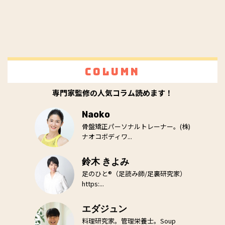
Column
専門家監修の人気コラム読めます！
Naoko
骨盤矯正パーソナルトレーナー。(株)
ナオコボディワ...
鈴木 きよみ
足のひと®（足読み師/足裏研究家）
https:...
エダジュン
料理研究家。管理栄養士。Soup