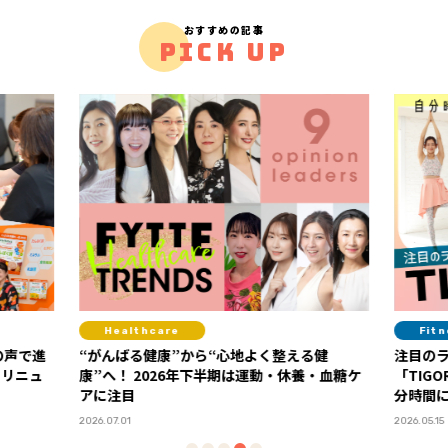
おすすめの記事
PICK UP
Healthcare
Fitne
声で進
“がんばる健康”から“心地よく整える健
注目のラ
リニュ
康”へ！ 2026年下半期は運動・休養・血糖ケ
「TIGO
アに注目
分時間に
2026.07.01
2026.05.15