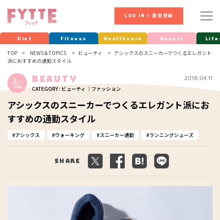
LOG IN / 新規登録
Diet
Fitness
Healthcare
Beauty
Life
TOP
NEWS & TOPICS
ビューティ
アシックスのスニーカーでつくるエレガント
派におすすめの通勤スタイル
Beauty
2018.04.11
CATEGORY : ビューティ ｜ファッション
アシックスのスニーカーでつくるエレガント派にお
すすめの通勤スタイル
アシックス
ウォーキング
スニーカー通勤
ランニングシューズ
Share