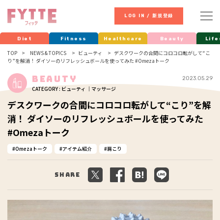
LOG IN / 新規登録
Diet
Fitness
Healthcare
Beauty
Life
TOP
NEWS & TOPICS
ビューティ
デスクワークの合間にコロコロ転がして“こ
り”を解消！ ダイソーのリフレッシュボールを使ってみた #Omezaトーク
Beauty
2023.05.29
CATEGORY : ビューティ ｜マッサージ
デスクワークの合間にコロコロ転がして“こり”を解
消！ ダイソーのリフレッシュボールを使ってみた
#Omezaトーク
Omezaトーク
アイテム紹介
肩こり
Share