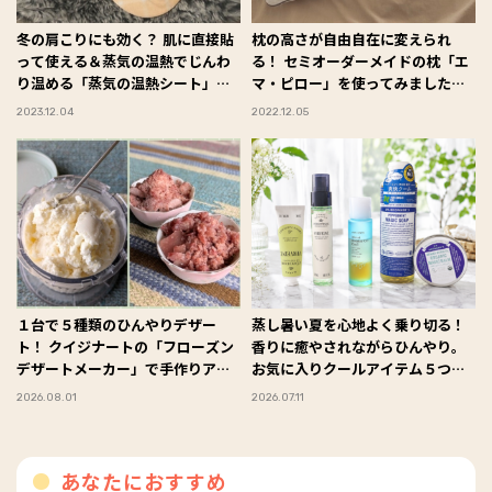
冬の肩こりにも効く？ 肌に直接貼
枕の高さが自由自在に変えられ
って使える＆蒸気の温熱でじんわ
る！ セミオーダーメイドの枕「エ
り温める「蒸気の温熱シート」が
マ・ピロー」を使ってみました
大活躍！ #Omezaトーク
#Omezaトーク
2023.12.04
2022.12.05
１台で５種類のひんやりデザー
蒸し暑い夏を心地よく乗り切る！
ト！ クイジナートの「フローズン
香りに癒やされながらひんやり。
デザートメーカー」で手作りアイ
お気に入りクールアイテム５つ
スを楽しんでみた #Omezaトーク
#Omezaトーク
2026.08.01
2026.07.11
あなたにおすすめ