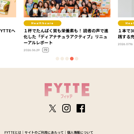
Healthcare
Healthcare
ヘ
１杯でたんぱく質も栄養素も！ 読者の声で進
１本で30gのプ
化した「ディアナチュラアクティブ」リニュ
践する充実の高
ーアルレポート
PR
2026.07.16
PR
2026.06.29
FYTTEとは
サイトのご利用にあたって
個人情報について