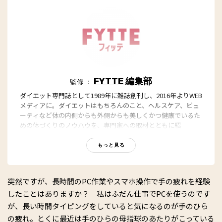
FYTTE 編集部
監修 ：
ダイエット専門誌として1989年に雑誌創刊し、2016年よりWEB
メディアに。ダイエットはもちろんのこと、ヘルスケア、ビュ
ーティなど体の内側からも外側からも美しくかつ健康でいるた
めの体づくりのノウハウを、専門家への取材とともに紹
介。“もっと、ずっと、ヘルシーな私”のキャッチフレーズとと
もに、編集部員も自らさまざまなヘルシーネタを日々お試し
もっと見る
中！
突然ですが、長時間のPC作業やスマホ操作で手の疲れを経験
したことはありますか？ 私はふだん仕事でPCを使うのです
が、長い時間タイピングをしていると気になるのが手のひら
の疲れ。とくに最近は手のひらの母指球のあたりがこっている