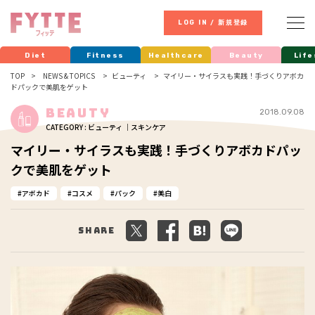
LOG IN / 新規登録
Diet
Fitness
Healthcare
Beauty
Life
TOP
NEWS & TOPICS
ビューティ
マイリー・サイラスも実践！手づくりアボカ
ドパックで美肌をゲット
Beauty
2018.09.08
CATEGORY : ビューティ ｜スキンケア
マイリー・サイラスも実践！手づくりアボカドパッ
クで美肌をゲット
アボカド
コスメ
パック
美白
Share