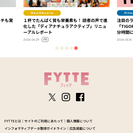
Healthcare
Fit
ーチも実
１杯でたんぱく質も栄養素も！ 読者の声で進
注目の
化した「ディアナチュラアクティブ」リニュ
「TIG
ーアルレポート
分時間
PR
2026.06.29
2026.05.15
FYTTEとは
サイトのご利用にあたって
個人情報について
インフォマティブデータ取得ガイドライン
広告掲載について