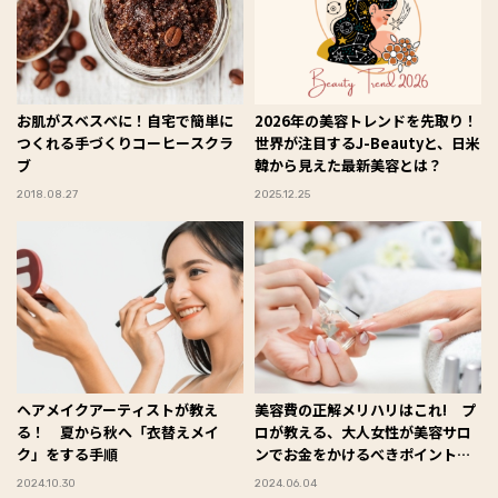
お肌がスベスベに！自宅で簡単に
2026年の美容トレンドを先取り！
つくれる手づくりコーヒースクラ
世界が注目するJ-Beautyと、日米
ブ
韓から見えた最新美容とは？
2018.08.27
2025.12.25
ヘアメイクアーティストが教え
美容費の正解メリハリはこれ! プ
る！ 夏から秋へ「衣替えメイ
ロが教える、大人女性が美容サロ
ク」をする手順
ンでお金をかけるべきポイントと
は
2024.10.30
2024.06.04