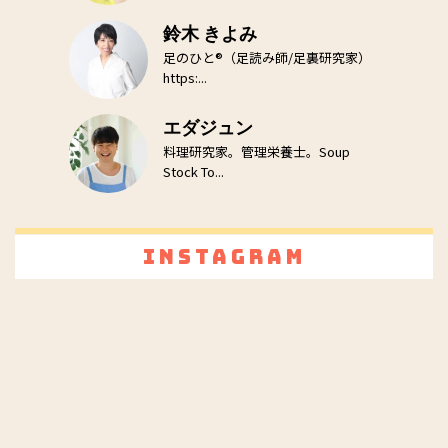
鈴木 きよみ
足のひと®（足読み師/足裏研究家）
https:...
エダジュン
料理研究家。管理栄養士。Soup
Stock To...
Instagram