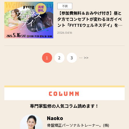
不調
【参加費無料＆おみやげ付き】昼と
夕方でコンセプトが変わるヨガイベ
ント「FYTTEウェルネスデイ」を5
月16日（土）開催決定！
2026.04.16
...
1
2
3
>>
Column
専門家監修の人気コラム読めます！
Naoko
骨盤矯正パーソナルトレーナー。(株)