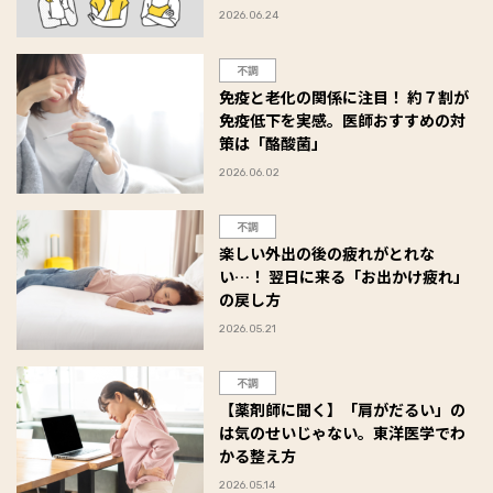
2026.06.24
不調
免疫と老化の関係に注目！ 約７割が
免疫低下を実感。医師おすすめの対
策は「酪酸菌」
2026.06.02
不調
楽しい外出の後の疲れがとれな
い…！ 翌日に来る「お出かけ疲れ」
の戻し方
2026.05.21
不調
【薬剤師に聞く】「肩がだるい」の
は気のせいじゃない。東洋医学でわ
かる整え方
2026.05.14