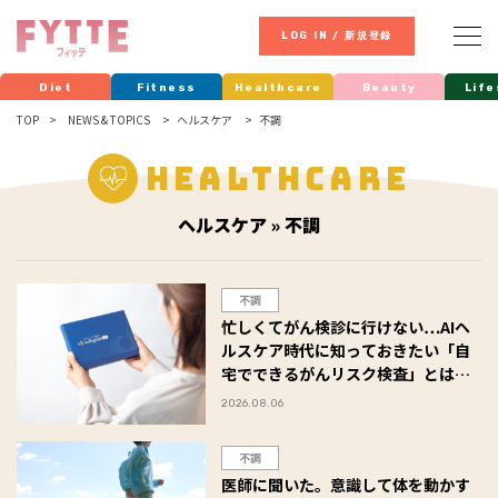
LOG IN / 新規登録
Diet
Fitness
Healthcare
Beauty
Life
TOP
NEWS & TOPICS
ヘルスケア
不調
Healthcare
ヘルスケア » 不調
不調
忙しくてがん検診に行けない…AIヘ
ルスケア時代に知っておきたい「自
宅でできるがんリスク検査」とは
【前編】
2026.08.06
不調
医師に聞いた。意識して体を動かす