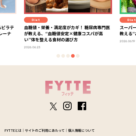
Diet
Diet
るピラテ
血糖値・栄養・満足度がカギ！ 糖尿病専門医
スーパ
トレーナ
が教える、“血糖値安定×健康コスパが高
教える
い”体を整える食材の選び方
2026.06.19
2026.06.23
FYTTEとは
サイトのご利用にあたって
個人情報について