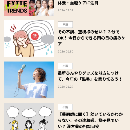
休養・血糖ケアに注目
2026.07.01
不調
その不調、空模様のせい？ ３分で
OK！ 今日からできる雨の日の痛みケ
ア
2026.06.30
不調
最新ひんやりグッズを味方につけ
て、今年の「酷暑」を乗り切ろう！
2026.06.29
不調
【薬剤師に聞く】効いているかわか
らない。その違和感、様子見でい
い？ 漢方薬の相談目安