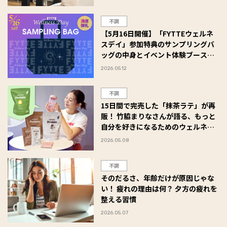
不調
【5月16日開催】「FYTTEウェルネ
スデイ」参加特典のサンプリングバ
ッグの中身とイベント体験ブースを
紹介！
2026.05.12
不調
15日間で完売した「抹茶ラテ」が再
販！ 竹脇まりなさんが語る、もっと
自分を好きになるためのウェルネス
習慣
2026.05.08
不調
そのだるさ、年齢だけが原因じゃな
い！ 疲れの理由は何？ 夕方の疲れを
整える習慣
2026.05.07