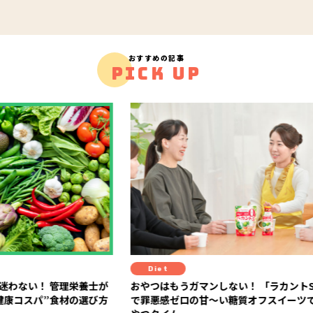
おすすめの記事
PICK UP
Diet
Life
栄養士が
おやつはもうガマンしない！ 「ラカントS」
迷い、
の選び方
で罪悪感ゼロの甘～い糖質オフスイーツでお
語る「5