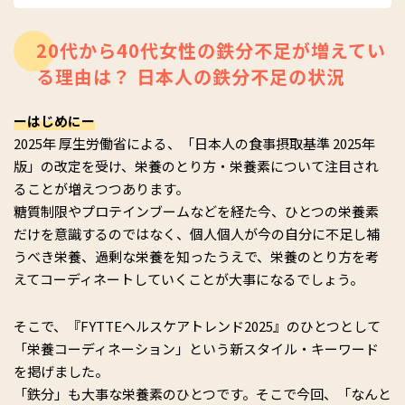
アを行う。著書に『がん専任栄養士が患者さんの声を聞いてつ
くった73の食事レシピ』（医学書院）、『老後と介護を劇的に
変える食事術』(晶文社)、『100年栄養』（サンマーク出版）な
20代から40代女性の鉄分不足が増えてい
どがある。
る理由は？ 日本人の鉄分不足の状況
ーはじめにー
2025年 厚生労働省による、「日本人の食事摂取基準 2025年
版」の改定を受け、栄養のとり方・栄養素について注目され
ることが増えつつあります。
糖質制限やプロテインブームなどを経た今、ひとつの栄養素
だけを意識するのではなく、個人個人が今の自分に不足し補
うべき栄養、過剰な栄養を知ったうえで、栄養のとり方を考
えてコーディネートしていくことが大事になるでしょう。
そこで、『FYTTEヘルスケアトレンド2025』のひとつとして
「栄養コーディネーション」という新スタイル・キーワード
を掲げました。
「鉄分」も大事な栄養素のひとつです。そこで今回、「なんと