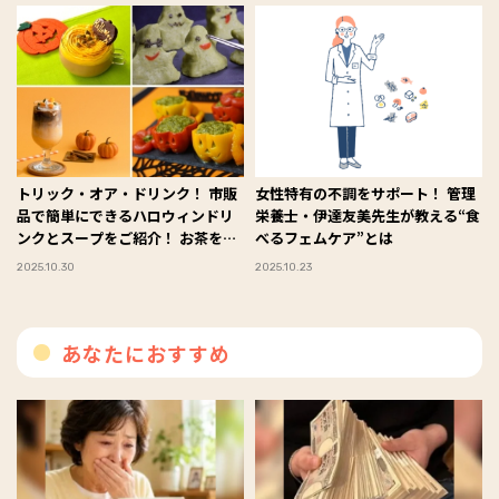
トリック・オア・ドリンク！ 市販
女性特有の不調をサポート！ 管理
品で簡単にできるハロウィンドリ
栄養士・伊達友美先生が教える“食
ンクとスープをご紹介！ お茶を活
べるフェムケア”とは
用したごちそうレシピも♪
2025.10.30
2025.10.23
あなたにおすすめ