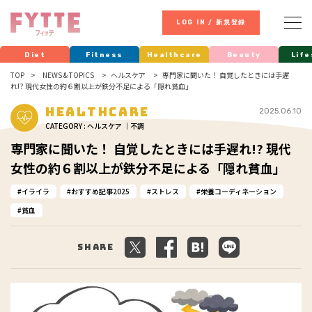
LOG IN / 新規登録
Diet
Fitness
Healthcare
Beauty
Life
TOP
NEWS & TOPICS
ヘルスケア
専門家に聞いた！ 自覚したときには手遅
れ!? 現代女性の約６割以上が鉄分不足による「隠れ貧血」
Healthcare
2025.06.10
CATEGORY : ヘルスケア ｜不調
専門家に聞いた！ 自覚したときには手遅れ!? 現代
女性の約６割以上が鉄分不足による「隠れ貧血」
イライラ
おすすめ記事2025
ストレス
栄養コーディネーション
貧血
Share