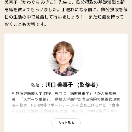
美喜子（かわぐち みきこ）先生に、鉄分摂取の基礎知識と新
常識を教えてもらいました。手遅れになる前に、鉄分摂取を毎
日の生活の中で意識して行いましょう！ また知識を持って
おくことも大切です。
川口 美喜子 （監修者）
監修 ：
札幌保健医療大学 教授。専門は「病態栄養学」「がん病態栄
養」「スポーツ栄養」。 島根大学医学部附属病院で栄養管理室
長を務め、NST(栄養サポートチー ム)を立ち上げるなど、“食事
をとおした治療”に積極的に参加。 現在は、大学で後進を育て
ながら、地域医療のパイオニアである「暮らしの 保健室」(東
京都新宿区・江戸川区・札幌市東区)や、がん患者とその家族が
もっと見る
訪れるマ ギーズ東京(東京・豊洲)などにて、栄養指導、栄養ケ