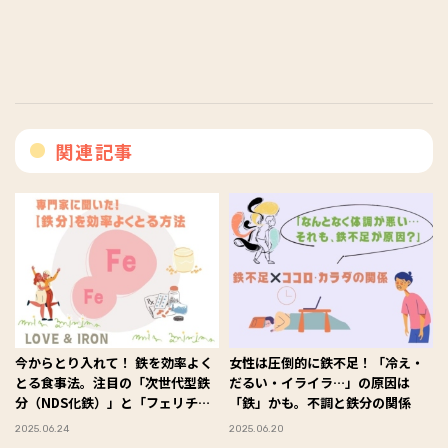
関連記事
今からとり入れて！ 鉄を効率よく
女性は圧倒的に鉄不足！「冷え・
とる食事法。注目の「次世代型鉄
だるい・イライラ…」の原因は
分（NDS化鉄）」と「フェリチン
「鉄」かも。不調と鉄分の関係
鉄」とは？
2025.06.24
2025.06.20