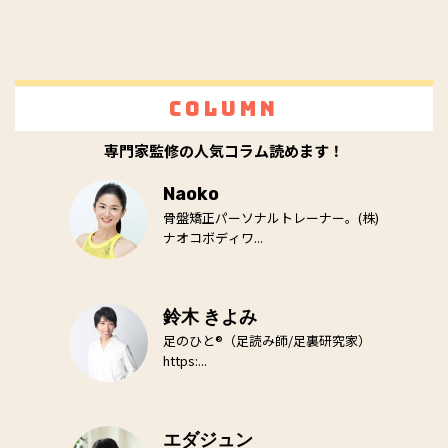
Column
専門家監修の人気コラム読めます！
Naoko
骨盤矯正パーソナルトレーナー。(株)
ナオコボディワ...
鈴木 きよみ
足のひと®（足読み師/足裏研究家）
https:...
エダジュン