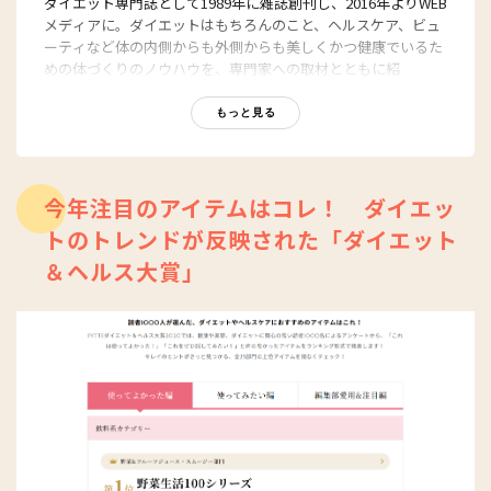
ダイエット専門誌として1989年に雑誌創刊し、2016年よりWEB
メディアに。ダイエットはもちろんのこと、ヘルスケア、ビュ
ーティなど体の内側からも外側からも美しくかつ健康でいるた
めの体づくりのノウハウを、専門家への取材とともに紹
介。“もっと、ずっと、ヘルシーな私”のキャッチフレーズとと
もに、編集部員も自らさまざまなヘルシーネタを日々お試し
もっと見る
中！
今年注目のアイテムはコレ！ ダイエッ
トのトレンドが反映された「ダイエット
＆ヘルス大賞」