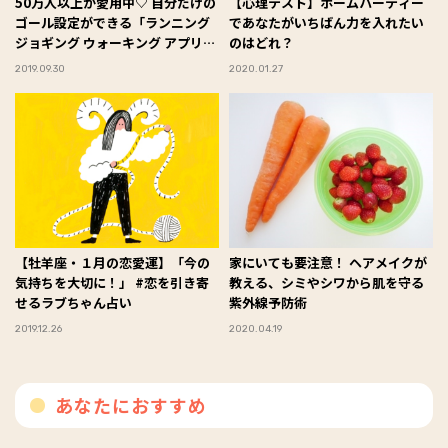
50万人以上が愛用中♡ 自分だけの
【心理テスト】ホームパーティー
ゴール設定ができる「ランニング
であなたがいちばん力を入れたい
ジョギング ウォーキング アプリ
のはどれ？
Goals」
2019.09.30
2020.01.27
【牡羊座・１月の恋愛運】「今の
家にいても要注意！ ヘアメイクが
気持ちを大切に！」 #恋を引き寄
教える、シミやシワから肌を守る
せるラブちゃん占い
紫外線予防術
2019.12.26
2020.04.19
あなたにおすすめ