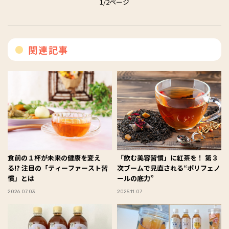
1/2ページ
関連記事
食前の１杯が未来の健康を変え
「飲む美容習慣」に紅茶を！ 第３
る!? 注目の「ティーファースト習
次ブームで見直される“ポリフェノ
慣」とは
ールの底力”
2026.07.03
2025.11.07