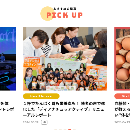
おすすめの記事
PICK UP
Diet
！ 読者の声で進
血糖値・栄養・満足度がカギ！ 糖尿病専門医
ティブ」リニュ
が教える、“血糖値安定×健康コスパが高
い”体を整える食材の選び方
2026.06.23
2