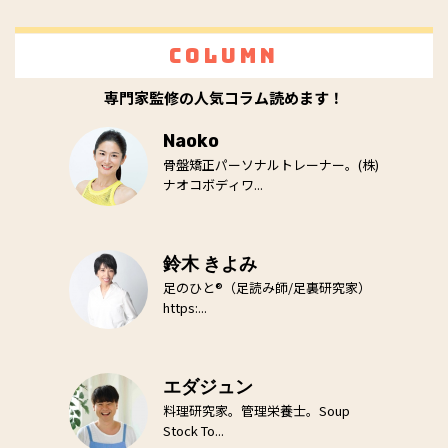
Column
専門家監修の人気コラム読めます！
Naoko
骨盤矯正パーソナルトレーナー。(株)
ナオコボディワ...
鈴木 きよみ
足のひと®（足読み師/足裏研究家）
https:...
エダジュン
料理研究家。管理栄養士。Soup
Stock To...