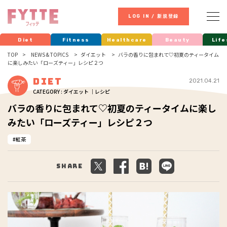
LOG IN / 新規登録
Diet
Fitness
Healthcare
Beauty
Life
TOP
NEWS & TOPICS
ダイエット
バラの香りに包まれて♡初夏のティータイム
に楽しみたい「ローズティー」レシピ２つ
Diet
2021.04.21
CATEGORY : ダイエット ｜レシピ
バラの香りに包まれて♡初夏のティータイムに楽し
みたい「ローズティー」レシピ２つ
紅茶
Share