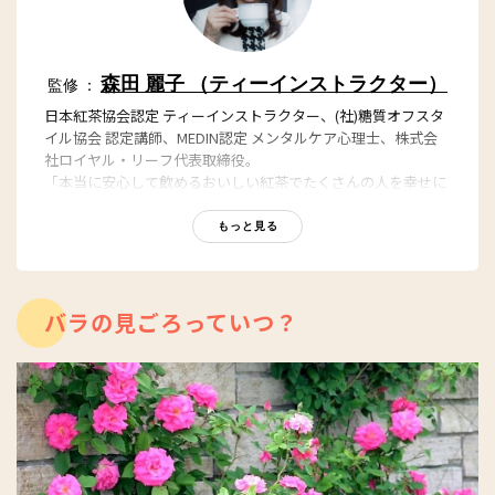
森田 麗子 （ティーインストラクター）
監修 ：
日本紅茶協会認定 ティーインストラクター、(社)糖質オフスタ
イル協会 認定講師、MEDIN認定 メンタルケア心理士、株式会
社ロイヤル・リーフ代表取締役。
「本当に安心して飲めるおいしい紅茶でたくさんの人を幸せに
したい。」という想いから、2017年8月に無添加紅茶専門のテ
ィーブランド「ROYAL LEAF TEA」を立ち上げる。美と健康に
もっと見る
とことんこだわったお茶は女性を中心に支持されている。現在
はティーレシピ監修、紅茶教室、オンライン講座を開催し紅茶
の魅力を多くの人に伝えている。
バラの見ごろっていつ？
ROYAL LEAF TEA