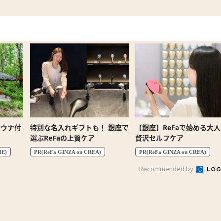
サウナ付
特別な名入れギフトも！ 銀座で
【銀座】ReFaで始める大
選ぶReFaの上質ケア
贅沢セルフケア
HE)
PR(ReFa GINZA on CREA)
PR(ReFa GINZA on CREA)
Recommended by