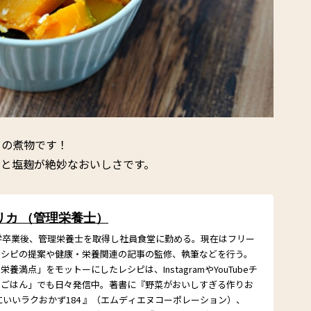
ゃの煮物です！
みと塩麹が絶妙なおいしさです。
リカ （管理栄養士）
大学卒業後、管理栄養士を取得し社員食堂に勤める。現在はフリー
レシピの提案や健康・栄養関連の記事の監修、執筆などを行う。
養満点」をモットーにしたレシピは、InstagramやYouTubeチ
さごはん」でも日々発信中。著書に『野菜がおいしすぎる作りお
にいいラクおかず184 』（エムディエヌコーポレーション）、