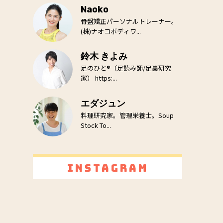
Naoko
骨盤矯正パーソナルトレーナー。
(株)ナオコボディワ...
鈴木 きよみ
足のひと®（足読み師/足裏研究
家） https:...
エダジュン
料理研究家。管理栄養士。Soup
Stock To...
Instagram