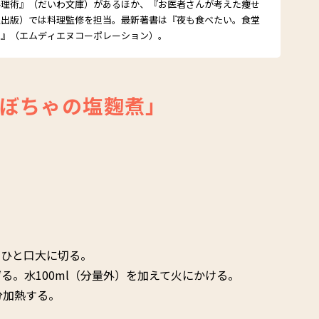
料理術』（だいわ文庫）があるほか、『お医者さんが考えた痩せ
空出版）では料理監修を担当。最新著書は『夜も食べたい。食堂
ピ』（エムディエヌコーポレーション）。
ぼちゃの塩麴煮」
、ひと口大に切る。
る。水100ml（分量外）を加えて火にかける。
分加熱する。