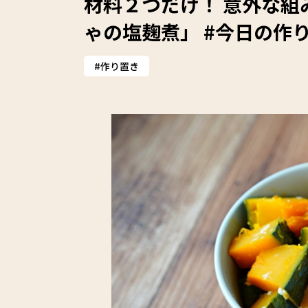
材料２つだけ！ 意外な組
ゃの塩麹煮」 #今日の作
作り置き