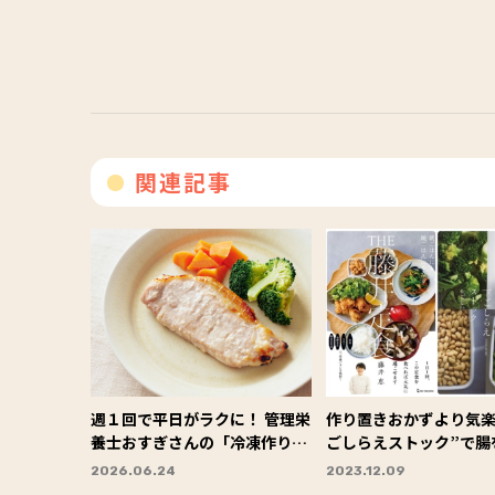
関連記事
週１回で平日がラクに！ 管理栄
作り置きおかずより気楽
養士おすぎさんの「冷凍作りお
ごしらえストック”で腸
き」レシピ
る「藤井定食」の考え
2026.06.24
2023.12.09
研究家 藤井恵さんの美