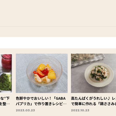
な“下
色鮮やかでおいしい！「GABA
高たんぱくがうれしい♪ レ
を整え
パプリカ」で作り置きレシピに
で簡単に作れる「鶏ささみ
方【料理
挑戦！#Omezaトーク
かめのごま和え」 #今日の
2023.03.23
2022.10.23
と元気の
置き