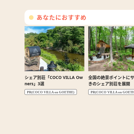
秘訣・第2回】
あなたにおすすめ
シェア別荘「COCO VILLA Ow
全国の絶景ポイントに
ners」3選
きのシェア別荘を展開
PR(COCO VILLA on GOETHE)
PR(COCO VILLA on GOET