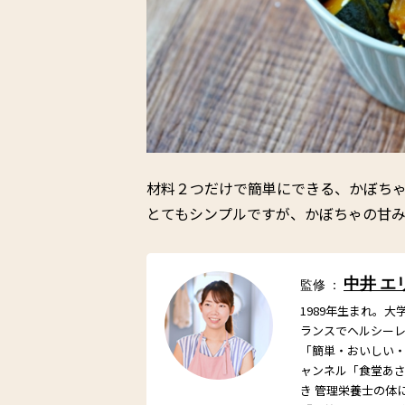
材料２つだけで簡単にできる、かぼち
とてもシンプルですが、かぼちゃの甘
中井 エ
監修 ：
1989年生まれ。
ランスでヘルシー
「簡単・おいしい・栄
ャンネル「食堂あ
き 管理栄養士の体