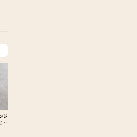
ンジ
とわ
作り