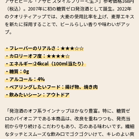
アサヒビール「アサヒ スタイルフリー＜生＞」参考価格168円
（税込）。2007年に初の糖質ゼロ発泡酒として誕生。2022年
のクオリティアップでは、大麦の使用比率を上げ、麦芽エキス
を新たに採用することで、ビールらしい香りや味わいがアッ
プ。
・フレーバーのリアルさ：★★★☆☆
・カロリーオフ度：★★★★☆
・エネルギー:24kcal（100ml当たり）
・糖質：0g
・アルコール：4%
・ペアリングしたいフード：揚げ物、焼き肉
・飲みたいシーン：アウトドア
「発泡酒のオフ系ラインナップはかなり豊富。特に、糖質ゼ
ロのパイオニアである本商品は、改良を重ねつつも、発売当
初から守り続けるこだわりもあり、芯のある味わいです。繊細
なタッチとスムーズな飲み口でゴクゴクいけて、キレのよい爽