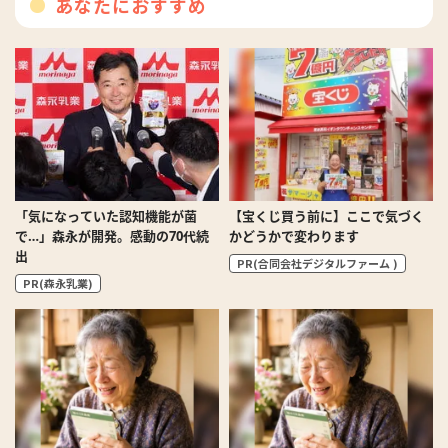
あなたにおすすめ
「気になっていた認知機能が菌
【宝くじ買う前に】ここで気づく
で…」森永が開発。感動の70代続
かどうかで変わります
出
PR(合同会社デジタルファーム )
PR(森永乳業)