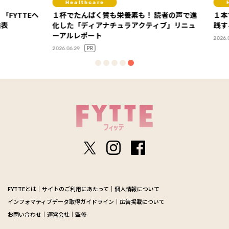
Healthcare
Hea
YTTEヘ
１杯でたんぱく質も栄養素も！ 読者の声で進
１本で3
化した「ディアナチュラアクティブ」リニュ
践する
ーアルレポート
2026.07.16
PR
2026.06.29
FYTTEとは
サイトのご利用にあたって
個人情報について
インフォマティブデータ取得ガイドライン
広告掲載について
お問い合わせ
運営会社
監修