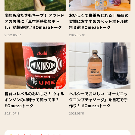
炭酸も冷たさもキープ！ アウトド
おいしくて栄養もとれる！ 毎日の
アのお供に「真空断熱炭酸ボト
習慣におすすめのペットボトル飲
ル」が超優秀♡ #Omezaトーク
料３選 #Omezaトーク
2022.05.03
2022.02.10
箱買いレベルのおいしさ！ ウィル
ヘルシーでおいしい「オーガニッ
キンソンの梅味って知ってる？
クコンブチャソーダ」を自宅で手
#Omezaトーク
作り！ #Omezaトーク
2021.09.18
2021.03.15