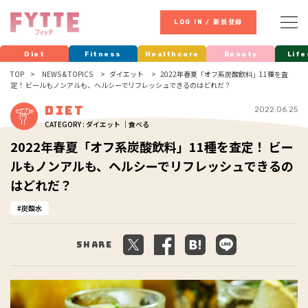
LOG IN / 新規登録
Diet
Fitness
Healthcare
Beauty
Life
TOP
NEWS & TOPICS
ダイエット
2022年春夏「オフ系炭酸飲料」11種を査
定！ ビールもノンアルも、ヘルシーでリフレッシュできるのはどれだ？
Diet
2022.06.25
CATEGORY : ダイエット ｜食べる
2022年春夏「オフ系炭酸飲料」11種を査定！ ビー
ルもノンアルも、ヘルシーでリフレッシュできるの
はどれだ？
炭酸水
Share