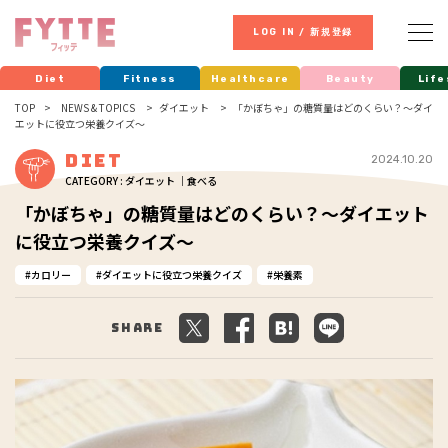
LOG IN / 新規登録
Diet
Fitness
Healthcare
Beauty
Life
TOP
NEWS & TOPICS
ダイエット
「かぼちゃ」の糖質量はどのくらい？～ダイ
エットに役立つ栄養クイズ～
Diet
2024.10.20
CATEGORY : ダイエット ｜食べる
「かぼちゃ」の糖質量はどのくらい？～ダイエット
に役立つ栄養クイズ～
カロリー
ダイエットに役立つ栄養クイズ
栄養素
Share