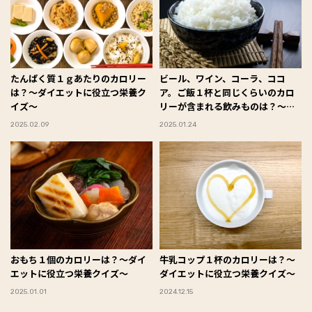
たんぱく質１ｇあたりのカロリー
ビール、ワイン、コーラ、ココ
は？～ダイエットに役立つ栄養ク
ア。ご飯１杯と同じくらいのカロ
イズ～
リーが含まれる飲みものは？～ダ
イエットに役立つ栄養クイズ～
2025.02.09
2025.01.24
おもち１個のカロリーは？～ダイ
牛乳コップ１杯のカロリーは？～
エットに役立つ栄養クイズ～
ダイエットに役立つ栄養クイズ～
2025.01.01
2024.12.15