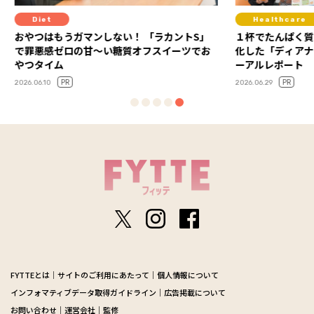
Healthcare
Die
ントS」
１杯でたんぱく質も栄養素も！ 読者の声で進
スーパ
ーツでお
化した「ディアナチュラアクティブ」リニュ
教える
ーアルレポート
2026.06.1
PR
2026.06.29
FYTTEとは
サイトのご利用にあたって
個人情報について
インフォマティブデータ取得ガイドライン
広告掲載について
お問い合わせ
運営会社
監修