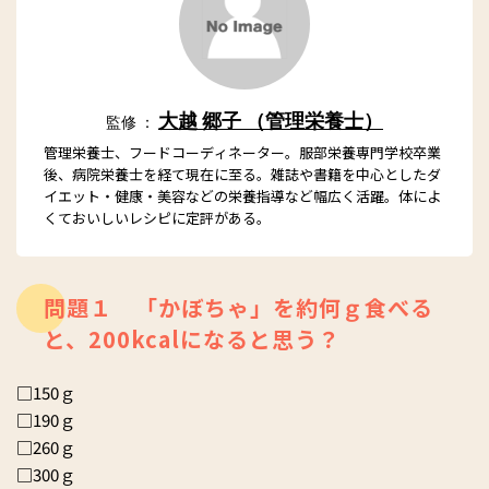
大越 郷子 （管理栄養士）
監修 ：
管理栄養士、フードコーディネーター。服部栄養専門学校卒業
後、病院栄養士を経て現在に至る。雑誌や書籍を中心としたダ
イエット・健康・美容などの栄養指導など幅広く活躍。体によ
くておいしいレシピに定評がある。
問題１ 「かぼちゃ」を約何ｇ食べる
と、200kcalになると思う？
□150ｇ
□190ｇ
□260ｇ
□300ｇ