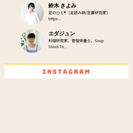
鈴木 きよみ
足のひと®（足読み師/足裏研究家）
https:...
エダジュン
料理研究家。管理栄養士。Soup
Stock To...
Instagram