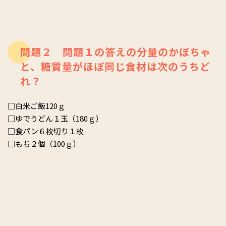
問題２ 問題１の答えの分量のかぼちゃ
と、糖質量がほぼ同じ食材は次のうちど
れ？
□白米ご飯120ｇ
□ゆでうどん１玉（180ｇ）
□食パン６枚切り１枚
□もち２個（100ｇ）