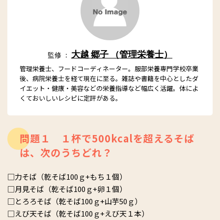
大越 郷子 （管理栄養士）
監修 ：
管理栄養士、フードコーディネーター。服部栄養専門学校卒業
後、病院栄養士を経て現在に至る。雑誌や書籍を中心としたダ
イエット・健康・美容などの栄養指導など幅広く活躍。体によ
くておいしいレシピに定評がある。
問題１ １杯で500kcalを超えるそば
は、次のうちどれ？
□力そば（乾そば100ｇ+もち１個）
□月見そば（乾そば100ｇ+卵１個）
□とろろそば（乾そば100ｇ+山芋50ｇ）
□えび天そば（乾そば100ｇ+えび天１本）