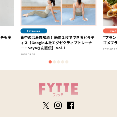
Fitness
Diet
ーチも実
背中のはみ肉解消！ 紙皿１枚でできるピラテ
“プラン
ィス【Google本社エグゼクティブトレーナ
ゴメプ
ー・Sayaさん直伝】 Vol.１
2026.05.2
2025.08.25