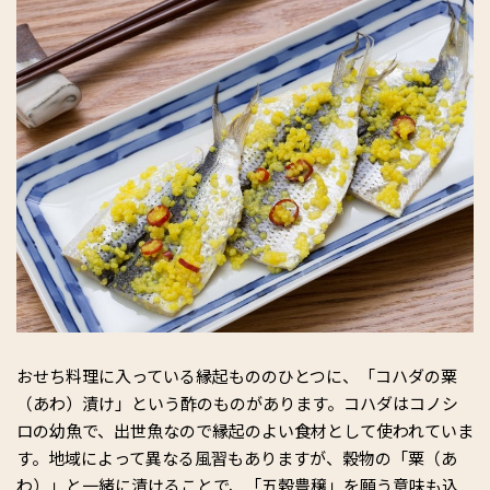
おせち料理に入っている縁起もののひとつに、「コハダの粟
（あわ）漬け」という酢のものがあります。コハダはコノシ
ロの幼魚で、出世魚なので縁起のよい食材として使われていま
す。地域によって異なる風習もありますが、穀物の「粟（あ
わ）」と一緒に漬けることで、「五穀豊穣」を願う意味も込