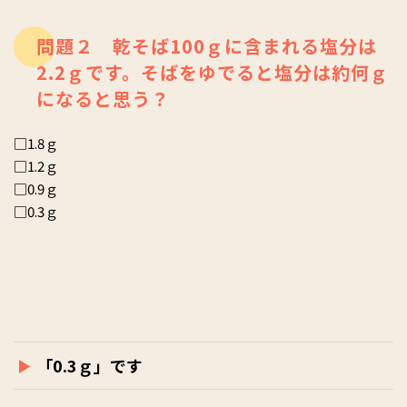
問題２ 乾そば100ｇに含まれる塩分は
2.2ｇです。そばをゆでると塩分は約何ｇ
になると思う？
□1.8ｇ
□1.2ｇ
□0.9ｇ
□0.3ｇ
「0.3ｇ」です