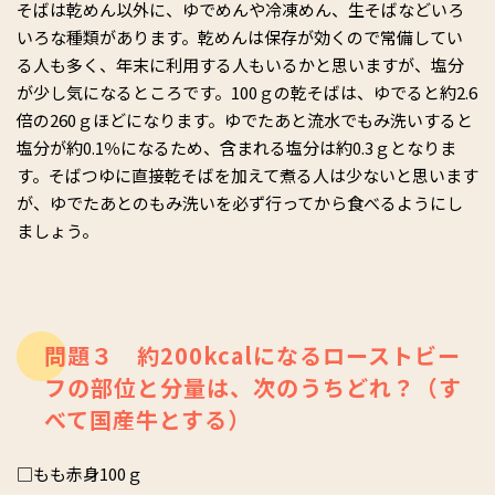
そばは乾めん以外に、ゆでめんや冷凍めん、生そばなどいろ
いろな種類があります。乾めんは保存が効くので常備してい
る人も多く、年末に利用する人もいるかと思いますが、塩分
が少し気になるところです。100ｇの乾そばは、ゆでると約2.6
倍の260ｇほどになります。ゆでたあと流水でもみ洗いすると
塩分が約0.1％になるため、含まれる塩分は約0.3ｇとなりま
す。そばつゆに直接乾そばを加えて煮る人は少ないと思います
が、ゆでたあとのもみ洗いを必ず行ってから食べるようにし
ましょう。
問題３ 約200kcalになるローストビー
フの部位と分量は、次のうちどれ？（す
べて国産牛とする）
□もも赤身100ｇ