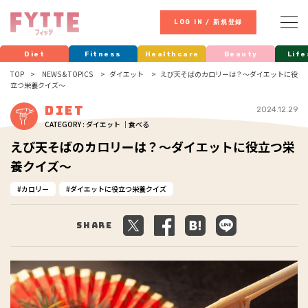
LOG IN / 新規登録
Diet
Fitness
Healthcare
Beauty
Life
TOP
NEWS & TOPICS
ダイエット
えび天そばのカロリーは？～ダイエットに役
立つ栄養クイズ～
Diet
2024.12.29
CATEGORY : ダイエット ｜食べる
えび天そばのカロリーは？～ダイエットに役立つ栄
養クイズ～
カロリー
ダイエットに役立つ栄養クイズ
Share