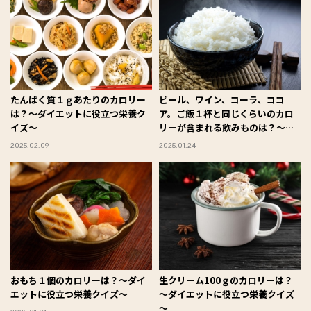
たんぱく質１ｇあたりのカロリー
ビール、ワイン、コーラ、ココ
は？～ダイエットに役立つ栄養ク
ア。ご飯１杯と同じくらいのカロ
イズ～
リーが含まれる飲みものは？～ダ
イエットに役立つ栄養クイズ～
2025.02.09
2025.01.24
おもち１個のカロリーは？～ダイ
生クリーム100ｇのカロリーは？
エットに役立つ栄養クイズ～
～ダイエットに役立つ栄養クイズ
～