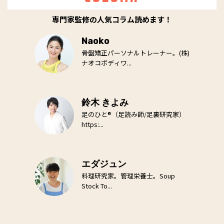
専門家監修の人気コラム読めます！
Naoko
骨盤矯正パーソナルトレーナー。(株)
ナオコボディワ...
鈴木 きよみ
足のひと®（足読み師/足裏研究家）
https:...
エダジュン
料理研究家。管理栄養士。Soup
Stock To...