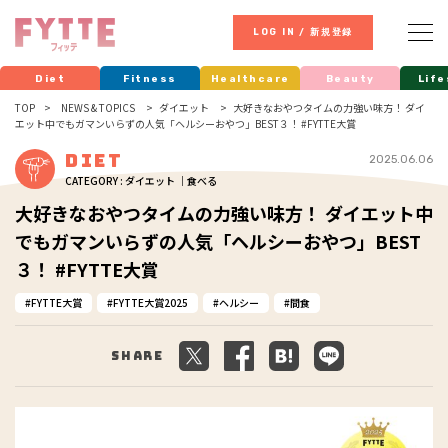
LOG IN / 新規登録
Diet
Fitness
Healthcare
Beauty
Life
TOP
NEWS & TOPICS
ダイエット
大好きなおやつタイムの力強い味方！ ダイ
エット中でもガマンいらずの人気「ヘルシーおやつ」BEST３！ #FYTTE大賞
Diet
2025.06.06
CATEGORY : ダイエット ｜食べる
大好きなおやつタイムの力強い味方！ ダイエット中
でもガマンいらずの人気「ヘルシーおやつ」BEST
３！ #FYTTE大賞
FYTTE大賞
FYTTE大賞2025
ヘルシー
間食
Share