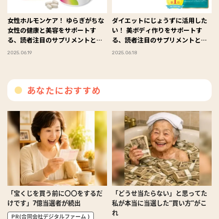
女性ホルモンケア！ ゆらぎがちな
ダイエットにじょうずに活用した
女性の健康と美容をサポートす
い！ 美ボディ作りをサポートす
る、読者注目のサプリメントと
る、読者注目のサプリメントと
は？ #FYTTE大賞
は？ #FYTTE大賞
2025.06.19
2025.06.18
あなたにおすすめ
「宝くじを買う前に〇〇をするだ
「どうせ当たらない」と思ってた
けです」7億当選者が続出
私が本当に当選した“買い方”がこ
れ
PR(合同会社デジタルファーム )