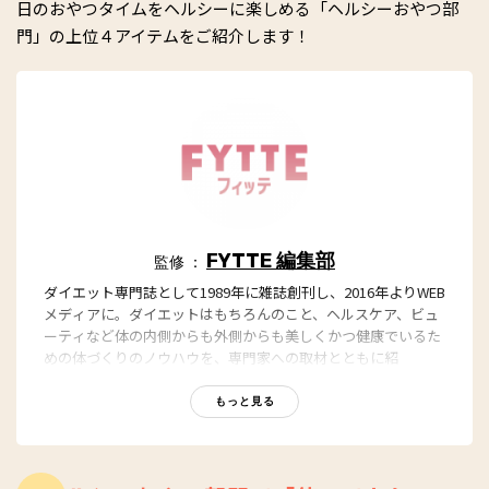
日のおやつタイムをヘルシーに楽しめる「ヘルシーおやつ部
門」の上位４アイテムをご紹介します！
FYTTE 編集部
監修 ：
ダイエット専門誌として1989年に雑誌創刊し、2016年よりWEB
メディアに。ダイエットはもちろんのこと、ヘルスケア、ビュ
ーティなど体の内側からも外側からも美しくかつ健康でいるた
めの体づくりのノウハウを、専門家への取材とともに紹
介。“もっと、ずっと、ヘルシーな私”のキャッチフレーズとと
もに、編集部員も自らさまざまなヘルシーネタを日々お試し
もっと見る
中！