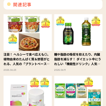
関連記事
注目！ ヘルシーで食べ応えも◎。
糖や脂肪の吸収を抑えたり、内臓
植物由来のたんぱく質＆野菜がと
脂肪を減らす！ ダイエット中にう
れる、人気の「プラントベースフ
れしい「機能性ドリンク」人気ラ
ード」 #FYTTE大賞
ンキングを発表！ #FYTTE大賞
2025.06.23
2025.06.11