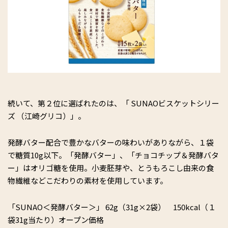
続いて、第２位に選ばれたのは、「 SUNAOビスケットシリー
ズ （江崎グリコ）」。
発酵バター配合で豊かなバターの味わいがありながら、１袋
で糖質10g以下。「発酵バター」、「チョコチップ＆発酵バタ
ー」はオリゴ糖を使用。小麦胚芽や、とうもろこし由来の食
物繊維などこだわりの素材を使用しています。
「SUNAO＜発酵バター＞」 62g（31g×2袋） 150kcal（１
袋31g当たり）オープン価格