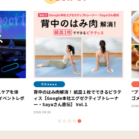
Fitness
Diet
アを体
背中のはみ肉解消！ 紙皿１枚でできるピラテ
“プラン
ィス【Google本社エグゼクティブトレーナ
ゴメプ
ー・Sayaさん直伝】 Vol.１
2026.05.2
2025.08.25