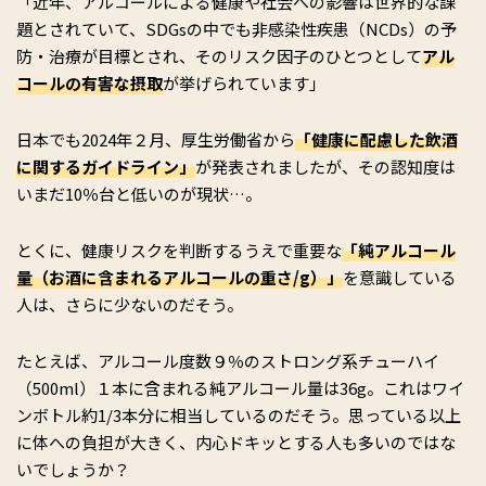
「近年、アルコールによる健康や社会への影響は世界的な課
題とされていて、SDGsの中でも非感染性疾患（NCDs）の予
防・治療が目標とされ、そのリスク因子のひとつとして
アル
コールの有害な摂取
が挙げられています」
日本でも2024年２月、厚生労働省から
「健康に配慮した飲酒
に関するガイドライン」
が発表されましたが、その認知度は
いまだ10％台と低いのが現状…。
とくに、健康リスクを判断するうえで重要な
「純アルコール
量（お酒に含まれるアルコールの重さ/g）」
を意識している
人は、さらに少ないのだそう。
たとえば、アルコール度数９％のストロング系チューハイ
（500ml）１本に含まれる純アルコール量は36g。これはワイ
ンボトル約1/3本分に相当しているのだそう。思っている以上
に体への負担が大きく、内心ドキッとする人も多いのではな
いでしょうか？