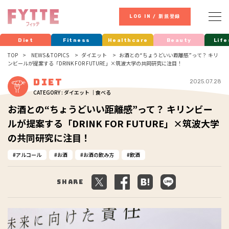
LOG IN / 新規登録
Diet
Fitness
Healthcare
Beauty
Life
TOP
NEWS & TOPICS
ダイエット
お酒との“ちょうどいい距離感”って？ キリ
ンビールが提案する「DRINK FOR FUTURE」×筑波大学の共同研究に注目！
Diet
2025.07.28
CATEGORY : ダイエット ｜食べる
お酒との“ちょうどいい距離感”って？ キリンビー
ルが提案する「DRINK FOR FUTURE」×筑波大学
の共同研究に注目！
アルコール
お酒
お酒の飲み方
飲酒
Share