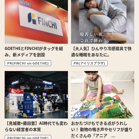
GOETHEとFINCHIがタッグを組
【大人気】ひんやり冷感寝具で快
み、新メディアを創設
適な睡眠をあなたに。
PR(FINCHI on GOETHE)
PR(アイリスプラザ)
【見城徹×藤田晋】AI時代でも変わ
おかたづけもできる点がうれし
らない経営者の本質
い！ 動物の鳴き声やセリフが盛り
だくさんの「アニア ...
PR(FINCHI on GOETHE)