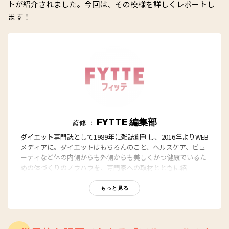
トが紹介されました。今回は、その模様を詳しくレポートし
ます！
FYTTE 編集部
監修 ：
ダイエット専門誌として1989年に雑誌創刊し、2016年よりWEB
メディアに。ダイエットはもちろんのこと、ヘルスケア、ビュ
ーティなど体の内側からも外側からも美しくかつ健康でいるた
めの体づくりのノウハウを、専門家への取材とともに紹
介。“もっと、ずっと、ヘルシーな私”のキャッチフレーズとと
もに、編集部員も自らさまざまなヘルシーネタを日々お試し
もっと見る
中！