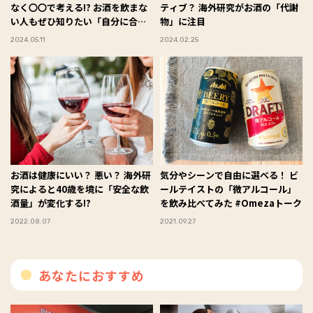
なく〇〇で考える!? お酒を飲まな
ティブ？ 海外研究がお酒の「代謝
い人もぜひ知りたい「自分に合っ
物」に注目
た飲酒量」のこと ＃Omezaトー
2024.05.11
2024.02.25
ク
お酒は健康にいい？ 悪い？ 海外研
気分やシーンで自由に選べる！ ビ
究によると40歳を境に「安全な飲
ールテイストの「微アルコール」
酒量」が変化する!?
を飲み比べてみた #Omezaトーク
2022.08.07
2021.09.27
あなたにおすすめ