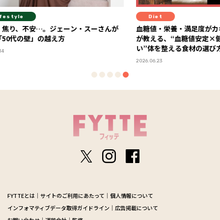
Diet
Fit
ーさんが
血糖値・栄養・満足度がカギ！ 糖尿病専門医
セミナ
が教える、“血糖値安定×健康コスパが高
感！ 「FYTTEウェルネスデイ」イベントレポ
い”体を整える食材の選び方
ート
2026.06.23
2026.06.0
FYTTEとは
サイトのご利用にあたって
個人情報について
インフォマティブデータ取得ガイドライン
広告掲載について
お問い合わせ
運営会社
監修