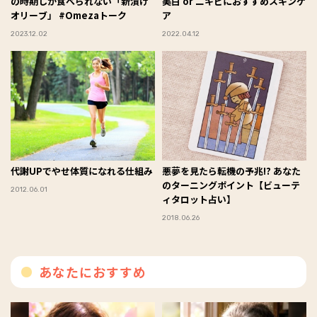
の時期しか食べられない「新漬け
美白 or ニキビにおすすめスキンケ
オリーブ」 #Omezaトーク
ア
2023.12.02
2022.04.12
代謝UPでやせ体質になれる仕組み
悪夢を見たら転機の予兆!? あなた
のターニングポイント【ビューテ
2012.06.01
ィタロット占い】
2018.06.26
あなたにおすすめ