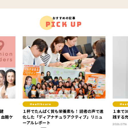
おすすめの記事
PICK UP
Healthcare
 読者の声で進
１本で30gのプロテイン！ 美姿勢コーチも実
今
ィブ」リニュ
践する充実の高たんぱくライフ
ル
PR
2026.07.16
20