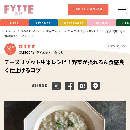
LOG IN / 新規登録
Diet
Fitness
Healthcare
Beauty
Life
TOP
NEWS & TOPICS
ダイエット
チーズリゾット生米レシピ！野菜が摂れる＆
食感良く仕上げるコツ
Diet
2026.05.27
CATEGORY : ダイエット ｜食べる
チーズリゾット生米レシピ！野菜が摂れる＆食感良
く仕上げるコツ
Share