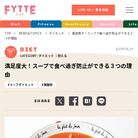
LOG IN / 新規登録
Diet
Fitness
Healthcare
Beauty
Life
TOP
NEWS & TOPICS
ダイエット
満足度大！スープで食べ過ぎ防止ができる３
つの理由
Diet
2019.05.21
CATEGORY : ダイエット ｜控える
満足度大！スープで食べ過ぎ防止ができる３つの理
由
スープダイエット
満腹感
Share