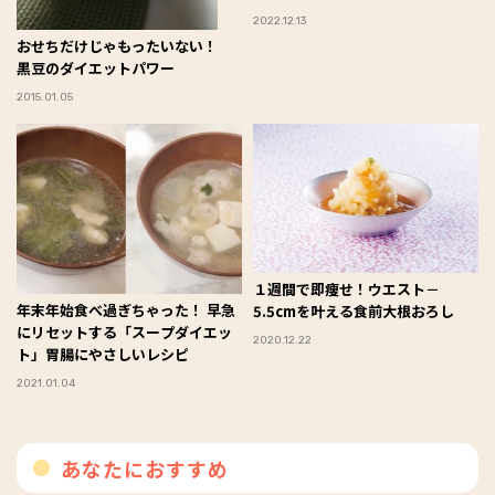
し！ 【オトナのゆるビューティラ
2022.12.13
イフ】
おせちだけじゃもったいない！
黒豆のダイエットパワー
2015.01.05
１週間で即痩せ！ウエスト－
年末年始食べ過ぎちゃった！ 早急
5.5cmを叶える食前大根おろし
にリセットする「スープダイエッ
2020.12.22
ト」胃腸にやさしいレシピ
2021.01.04
あなたにおすすめ