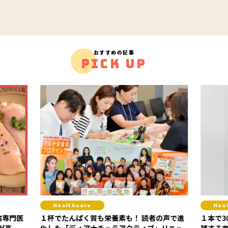
おすすめの記事
PICK UP
Healthcare
Hea
病専門医
１杯でたんぱく質も栄養素も！ 読者の声で進
１本で3