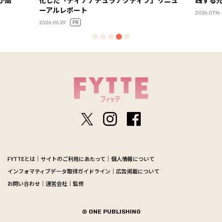
が高
化した「ディアナチュラアクティブ」リニュ
践する
ーアルレポート
2026.07.16
PR
2026.06.29
FYTTEとは
サイトのご利用にあたって
個人情報について
インフォマティブデータ取得ガイドライン
広告掲載について
お問い合わせ
運営会社
監修
© ONE PUBLISHING