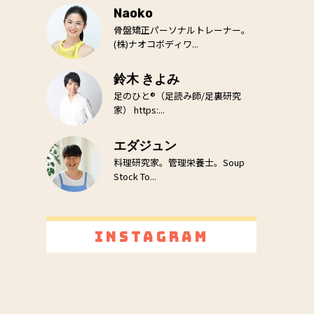
Naoko
骨盤矯正パーソナルトレーナー。
(株)ナオコボディワ...
鈴木 きよみ
足のひと®（足読み師/足裏研究
家） https:...
エダジュン
料理研究家。管理栄養士。Soup
Stock To...
Instagram