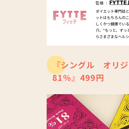
FYTTE
監修 ：
ダイエット専門誌とし
ットはもちろんの
しくかつ健康でい
介。“もっと、ずっ
らさまざまなヘル
『シングル オリジ
81％』499円