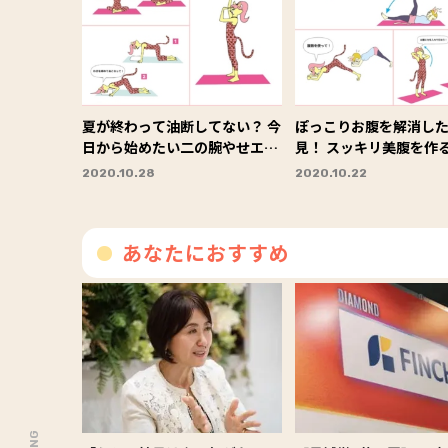
夏が終わって油断してない？ 今
ぽっこりお腹を解消し
日から始めたい二の腕やせエク
見！ スッキリ美腹を作
サ３選
イズ３選
2020.10.28
2020.10.22
あなたにおすすめ