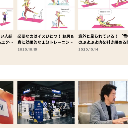
たい人必
必要なのはイスひとつ！ お尻＆
意外と見られている！ 「背
るエクサ
脚に効果的な１分トレーニング
のぷよぷよ肉を引き締める
３選
エクサ3選
2020.10.15
2020.10.14