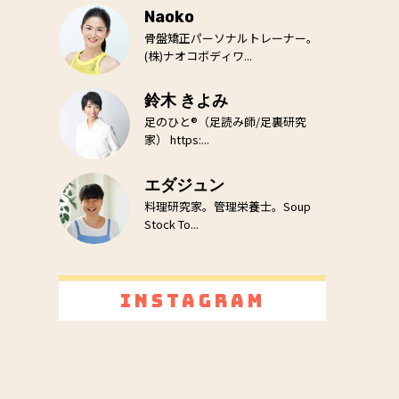
Naoko
骨盤矯正パーソナルトレーナー。
(株)ナオコボディワ...
鈴木 きよみ
足のひと®（足読み師/足裏研究
家） https:...
エダジュン
料理研究家。管理栄養士。Soup
Stock To...
Instagram