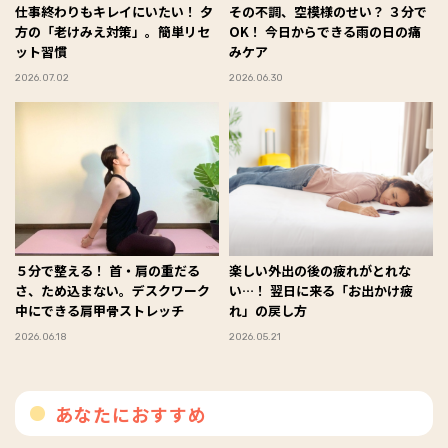
仕事終わりもキレイにいたい！ 夕
その不調、空模様のせい？ ３分で
方の「老けみえ対策」。簡単リセ
OK！ 今日からできる雨の日の痛
ット習慣
みケア
2026.07.02
2026.06.30
５分で整える！ 首・肩の重だる
楽しい外出の後の疲れがとれな
さ、ため込まない。デスクワーク
い…！ 翌日に来る「お出かけ疲
中にできる肩甲骨ストレッチ
れ」の戻し方
2026.06.18
2026.05.21
あなたにおすすめ