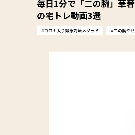
毎日1分で「二の腕」華奢
の宅トレ動画3選
コロナ太り緊急対策メソッド
二の腕やせ