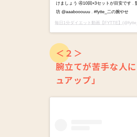
けましょう ④10回×3セットが目安です .
坊 @aaabooouuu . #fytte_二の腕やせ
毎日1分ダイエット動画【FYTTE】
(@fyt
＜２＞
腕立てが苦手な人に
ュアップ」