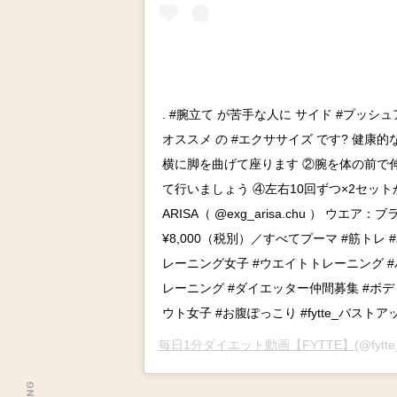
. #腕立て が苦手な人に サイド #プッシ
オススメ の #エクササイズ です? 健康
横に脚を曲げて座ります ②腕を体の前で
て行いましょう ④左右10回ずつ×2セットが
ARISA（ @exg_arisa.chu ） ウエ
¥8,000（税別）／すべてプーマ #筋トレ
レーニング女子 #ウエイトトレーニング 
レーニング #ダイエッター仲間募集 #ボデ
ウト女子 #お腹ぽっこり #fytte_バストアッ
毎日1分ダイエット動画【FYTTE】
(@fyt