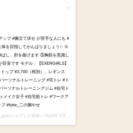
ュアップ #腕立て伏せ が苦手な人にも #
的な体を目指してがんばりましょう✨ ①
伸ばし、肘を曲げます ③胸筋を意識し
目安です モデル：【EXERGiRLS】
ア：ブラトップ ¥3,700（税別）、レギンス
 #パーソナルトレーニング #宅トレ #ト
#パーソナルトレーニングジム #自宅ト
ィメイク女子 #自宅筋トレ #ワークア
プ #fytte_二の腕やせ
te_jp)がシェアした投稿 –
2020年 8月月7日午前1時01分PDT