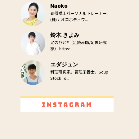
Naoko
骨盤矯正パーソナルトレーナー。
(株)ナオコボディワ...
鈴木 きよみ
足のひと®（足読み師/足裏研究
家） https:...
エダジュン
料理研究家。管理栄養士。Soup
Stock To...
Instagram