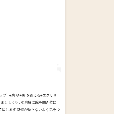
プ . #肩 や#腕 を鍛える#エクササ
゙りましょう✨ . ①肩幅に腕を開き壁に
゙て戻します ③腰が反らないよう気をつ