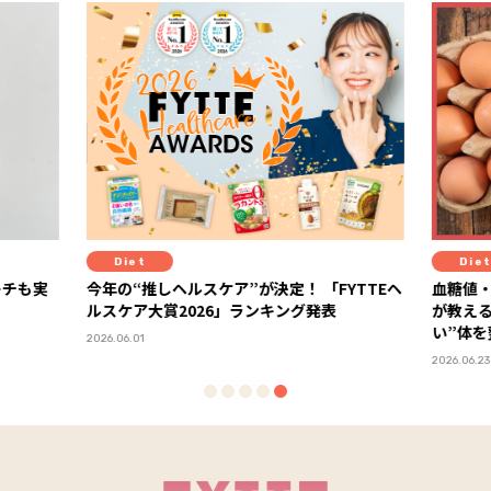
Diet
Di
FYTTEヘ
血糖値・栄養・満足度がカギ！ 糖尿病専門医
スー
表
が教える、“血糖値安定×健康コスパが高
教え
い”体を整える食材の選び方
2026.06
2026.06.23