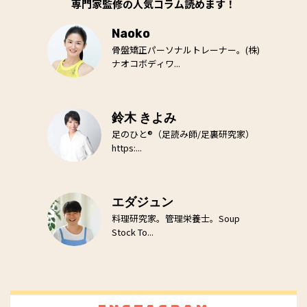
専門家監修の人気コラム読めます！
Naoko
骨盤矯正パーソナルトレーナー。(株)
ナオコボディワ...
鈴木 きよみ
足のひと®（足読み師/足裏研究家）
https:...
エダジュン
料理研究家。管理栄養士。Soup
Stock To...