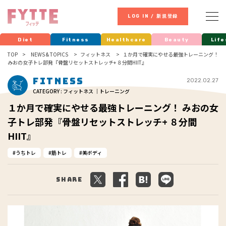
LOG IN / 新規登録
Diet
Fitness
Healthcare
Beauty
Life
TOP
NEWS & TOPICS
フィットネス
１か月で確実にやせる最強トレーニング！
みおの女子トレ部発『骨盤リセットストレッチ+ ８分間HIIT』
Fitness
2022.02.27
CATEGORY : フィットネス ｜トレーニング
１か月で確実にやせる最強トレーニング！ みおの女
子トレ部発『骨盤リセットストレッチ+ ８分間
HIIT』
うちトレ
筋トレ
美ボディ
Share