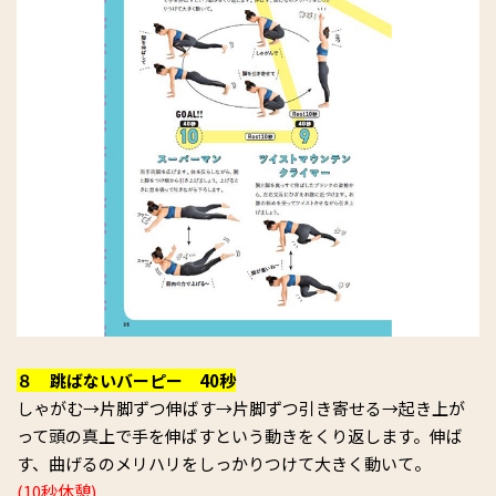
８ 跳ばないバーピー 40秒
しゃがむ→片脚ずつ伸ばす→片脚ずつ引き寄せる→起き上が
って頭の真上で手を伸ばすという動きをくり返します。伸ば
す、曲げるのメリハリをしっかりつけて大きく動いて。
(10秒休憩)