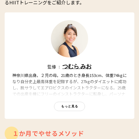
るHIITトレーニングをご紹介します。
つむら みお
監修 ：
神奈川県出身。２児の母。21歳のとき身長153cm、体重74kgに
なり自分史上最高体重を記録するが、27kgのダイエットに成功
し、脱サラしてエアロビクスのインストラクターになる。25歳
での出産を機にフリーのインストラクターに転身し、パーソナ
ルトレーニングの指導を行う。日本ボディビル・フィットネス
連盟（JBBF）が主催するフィットネスビキニ大会にて、２年連
もっと見る
続優勝。現在はYouTube チャンネル「みおの女子トレ部」に
て、自宅で気軽にできるトレーニング動画を配信している。
１か月でやせるメソッド