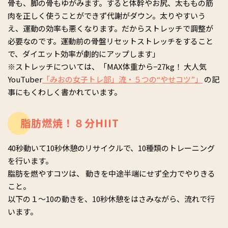
骨も、脚の骨もゆがみます。すると体幹やお尻、太ももの筋
肉を正しく使うことができず代謝がダウン。太りやすいう
え、運動の効率も悪くなります。だからストレッチで調整が
必要なのです。運動前の骨盤リセットストレッチをすること
で、ダイエット効率が劇的にアップします」
※ストレッチについては、「MAX体重から−27kg！ 大人気
YouTuber
「みおの女子トレ部」流・５つの“やせコツ”」
の記
事にもくわしく書かれています。
脂肪燃焼！８分HIIT
40秒動いて10秒休憩のリサイクルで、10種類のトレーニング
を行います。
脂肪を燃やすコツは、 動きを中途半端にせず全力でやりきる
こと。
以下の１～10の動きを、10秒休憩をはさみながら、流れで行
います。