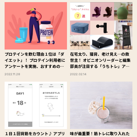
プロテインを飲む理由１位は「ダ
在宅太り、猫背、老け見え…の救
イエット」！ プロテイン利用者に
世主！ オピニオンリーダーと編集
アンケートを実施、おすすめの選
部員が注目する「うちトレ」アイ
び方＆飲み方も解説します
テムは？
2022.11.28
2022.02.14
１日１回背筋をカウント♪ アプリ
味が最重要！筋トレに取り入れた