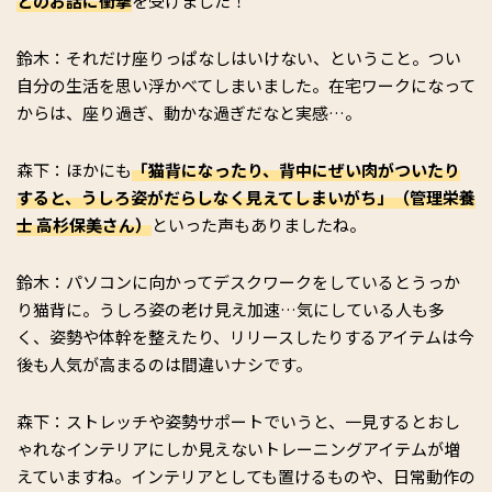
とのお話に衝撃
を受けました！
鈴木：それだけ座りっぱなしはいけない、ということ。つい
自分の生活を思い浮かべてしまいました。在宅ワークになって
からは、座り過ぎ、動かな過ぎだなと実感…。
森下：ほかにも
「猫背になったり、背中にぜい肉がついたり
すると、うしろ姿がだらしなく見えてしまいがち」（管理栄養
士 高杉保美さん）
といった声もありましたね。
鈴木：パソコンに向かってデスクワークをしているとうっか
り猫背に。うしろ姿の老け見え加速…気にしている人も多
く、姿勢や体幹を整えたり、リリースしたりするアイテムは今
後も人気が高まるのは間違いナシです。
森下：ストレッチや姿勢サポートでいうと、一見するとおし
ゃれなインテリアにしか見えないトレーニングアイテムが増
えていますね。インテリアとしても置けるものや、日常動作の