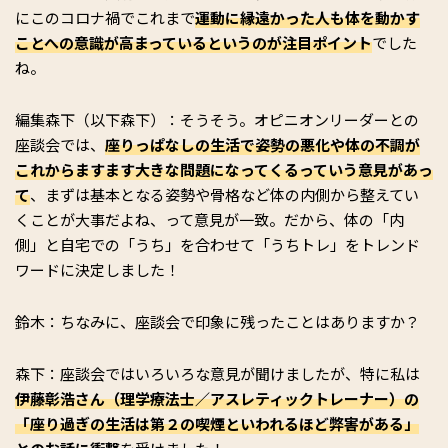
にこのコロナ禍でこれまで
運動に縁遠かった人も体を動かす
ことへの意識が高まっているというのが注目ポイント
でした
ね。
編集森下（以下森下）：そうそう。オピニオンリーダーとの
座談会では、
座りっぱなしの生活で姿勢の悪化や体の不調が
これからますます大きな問題になってくるっていう意見があっ
て
、まずは基本となる姿勢や骨格など体の内側から整えてい
くことが大事だよね、って意見が一致。だから、体の「内
側」と自宅での「うち」を合わせて「うちトレ」をトレンド
ワードに決定しました！
鈴木：ちなみに、座談会で印象に残ったことはありますか？
森下：座談会ではいろいろな意見が聞けましたが、特に私は
伊藤彰浩さん（理学療法士／アスレティックトレーナー）の
「座り過ぎの生活は第２の喫煙といわれるほど弊害がある」