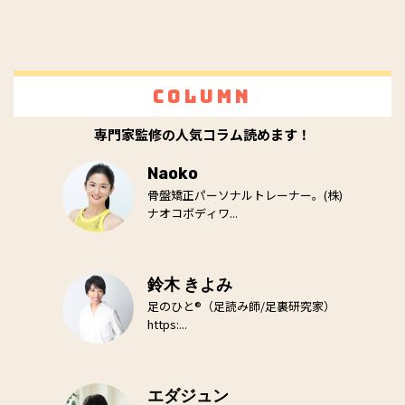
Column
専門家監修の人気コラム読めます！
Naoko
骨盤矯正パーソナルトレーナー。(株)
ナオコボディワ...
鈴木 きよみ
足のひと®（足読み師/足裏研究家）
https:...
エダジュン