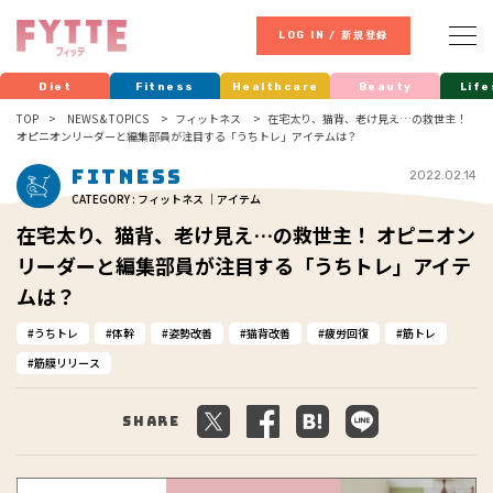
LOG IN / 新規登録
Diet
Fitness
Healthcare
Beauty
Life
TOP
NEWS & TOPICS
フィットネス
在宅太り、猫背、老け見え…の救世主！
オピニオンリーダーと編集部員が注目する「うちトレ」アイテムは？
Fitness
2022.02.14
CATEGORY : フィットネス ｜アイテム
在宅太り、猫背、老け見え…の救世主！ オピニオン
リーダーと編集部員が注目する「うちトレ」アイテ
ムは？
うちトレ
体幹
姿勢改善
猫背改善
疲労回復
筋トレ
筋膜リリース
Share