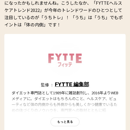
になったかもしれませんね。こうしたなか、「FYTTEヘルス
ケアトレンド2022」が今年のトレンドワードのひとつとして
注目しているのが「うちトレ」！ 「うち」は「うち」でもポ
イントは「体の内側」です！
FYTTE 編集部
監修 ：
ダイエット専門誌として1989年に雑誌創刊し、2016年よりWEB
メディアに。ダイエットはもちろんのこと、ヘルスケア、ビュ
ーティなど体の内側からも外側からも美しくかつ健康でいるた
めの体づくりのノウハウを、専門家への取材とともに紹
介。“もっと、ずっと、ヘルシーな私”のキャッチフレーズとと
もに、編集部員も自らさまざまなヘルシーネタを日々お試し
もっと見る
中！