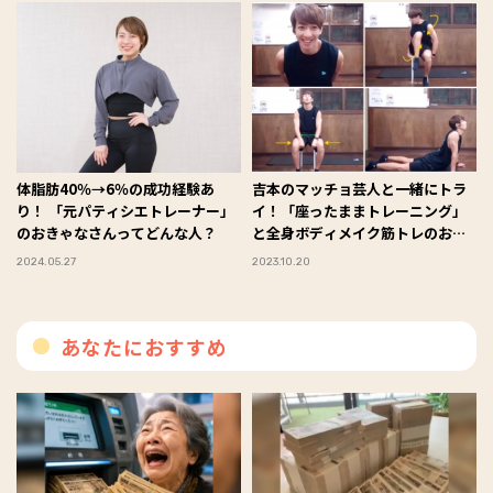
体脂肪40％→6％の成功経験あ
吉本のマッチョ芸人と一緒にトラ
り！ 「元パティシエトレーナー」
イ！「座ったままトレーニング」
のおきゃなさんってどんな人？
と全身ボディメイク筋トレのおさ
らい♪
2024.05.27
2023.10.20
あなたにおすすめ