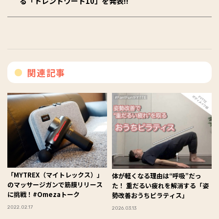
る「トレンドワード10」を発表!!
関連記事
「MYTREX（マイトレックス）」
体が軽くなる理由は“呼吸”だっ
のマッサージガンで筋膜リリース
た！ 重だるい疲れを解消する「姿
に挑戦！#Omezaトーク
勢改善おうちピラティス」
2022.02.17
2026.03.13